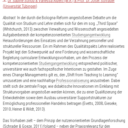
Dr. Sabine Schöb & Vanessa Alberti (M.A.) & Prof. Dr. Josef Schrader
(Universität Tübingen)
Abstract:
In der durch die Bologna-Reform angestoßenen Debatte um die
Qualität von Studium und Lehre stellen sich für den im sog. „Third Space“
(Whitchurch, 2013) zwischen Verwaltung und Wissenschaft angesiedelten
Aufgabenbereich der kompetenzorientierten
Studiengangentwicklung
Herausforderungen des Einsatzes und der Verzahnung personeller und
struktureller Ressourcen. Ein im Rahmen des Qualitätspakts Lehre realisiertes
Projekt legt den Schwerpunkt auf eine Förderung und wissenschaftliche
Begleitung curricularer Entwicklungsvorhaben, um den Prozess der
kompetenzorientierten
Studiengangentwicklung
entsprechend politischer,
universitärer wie auch fachspezifischer Intentionen zu gestalten. Im Zuge
eines Change Managements gilt es, den „Shift from Teaching to Learning“
umzusetzen und eine nachhaltige
Professionalisierung
anzustreben. Dabei
stellt sich die zentrale Frage, wie didaktische Innovationen im Einklang mit
Strukturvorgaben angestoßen werden können, die zu einer Qualifizierung der
Entwickelnden sowie dem Ausbau universitärer Supportstrukturen zur
Ermöglichung professionellen Handelns beitragen (Evetts, 2008; Gieseke,
2010; Heiner & Wildt, 2013).
Das Vorhaben zielt – dem Prinzip der nutzenorientierten Grundlagenforschung
(Schrader & Goeze, 2011) folgend – neben der Praxisrelevanz für den