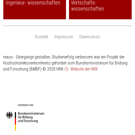
Ingenieur- wissenschaften
Wirtschafts-
wissenschaften
Kontakt
Impressum
Datenschutz
nexus - Übergänge gestalten, Studienerfolg verbessern war ein Projekt der
Hochschulrektorenkonferenz gefördert vom Bundesministerium für Bildung
und Forschung (BMBF)
© 2020 HRK
Website der HRK
HRK
gefördert
vom
Bundesministerium
für
Bildung