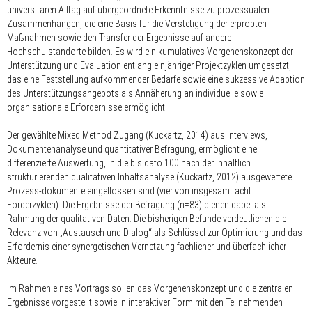
universitären Alltag auf übergeordnete Erkenntnisse zu prozessualen
Zusammenhängen, die eine Basis für die Verstetigung der erprobten
Maßnahmen sowie den Transfer der Ergebnisse auf andere
Hochschulstandorte bilden. Es wird ein kumulatives Vorgehenskonzept der
Unterstützung und Evaluation entlang einjähriger Projektzyklen umgesetzt,
das eine Feststellung aufkommender Bedarfe sowie eine sukzessive Adaption
des Unterstützungsangebots als Annäherung an individuelle sowie
organisationale Erfordernisse ermöglicht.
Der gewählte Mixed Method Zugang (Kuckartz, 2014) aus Interviews,
Dokumentenanalyse und quantitativer Befragung, ermöglicht eine
differenzierte Auswertung, in die bis dato 100 nach der inhaltlich
strukturierenden qualitativen Inhaltsanalyse (Kuckartz, 2012) ausgewertete
Prozess-dokumente eingeflossen sind (vier von insgesamt acht
Förderzyklen). Die Ergebnisse der Befragung (n=83) dienen dabei als
Rahmung der qualitativen Daten. Die bisherigen Befunde verdeutlichen die
Relevanz von „Austausch und Dialog“ als Schlüssel zur Optimierung und das
Erfordernis einer synergetischen Vernetzung fachlicher und überfachlicher
Akteure.
Im Rahmen eines Vortrags sollen das Vorgehenskonzept und die zentralen
Ergebnisse vorgestellt sowie in interaktiver Form mit den Teilnehmenden