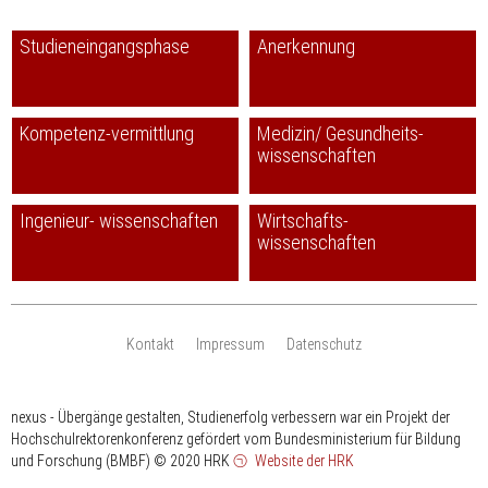
Studieneingangsphase
Anerkennung
Kompetenz-vermittlung
Medizin/ Gesundheits-
wissenschaften
Ingenieur- wissenschaften
Wirtschafts-
wissenschaften
Kontakt
Impressum
Datenschutz
nexus - Übergänge gestalten, Studienerfolg verbessern war ein Projekt der
Hochschulrektorenkonferenz gefördert vom Bundesministerium für Bildung
und Forschung (BMBF)
© 2020 HRK
Website der HRK