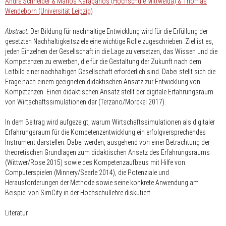
André Schneider & Marios Karapanos (Hochschule Mittweida) & Thomas
Wendeborn (Universität Leipzig)
Abstract:
Der Bildung für nachhaltige Entwicklung wird für die Erfüllung der
gesetzten Nachhaltigkeitsziele eine wichtige Rolle zugeschrieben. Ziel ist es,
jeden Einzelnen der Gesellschaft in die Lage zu versetzen, das Wissen und die
Kompetenzen zu erwerben, die für die Gestaltung der Zukunft nach dem
Leitbild einer nachhaltigen Gesellschaft erforderlich sind. Dabei stellt sich die
Frage nach einem geeigneten didaktischen Ansatz zur Entwicklung von
Kompetenzen. Einen didaktischen Ansatz stellt der digitale Erfahrungsraum
von Wirtschaftssimulationen dar (Terzano/Morckel 2017).
In dem Beitrag wird aufgezeigt, warum Wirtschaftssimulationen als digitaler
Erfahrungsraum für die Kompetenzentwicklung ein erfolgversprechendes
Instrument darstellen. Dabei werden, ausgehend von einer Betrachtung der
theoretischen Grundlagen zum didaktischen Ansatz des Erfahrungsraums
(Wittwer/Rose 2015) sowie des Kompetenzaufbaus mit Hilfe von
Computerspielen (Minnery/Searle 2014), die Potenziale und
Herausforderungen der Methode sowie seine konkrete Anwendung am
Beispiel von SimCity in der Hochschullehre diskutiert.
Literatur