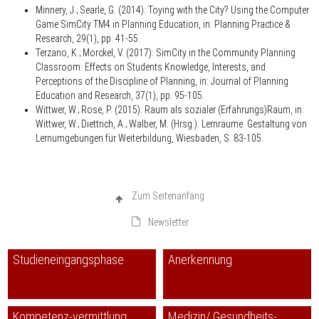
Minnery, J.; Searle, G. (2014): Toying with the City? Using the Computer
Game SimCity TM4 in Planning Education, in: Planning Practice &
Research, 29(1), pp. 41-55.
Terzano, K.; Morckel, V. (2017): SimCity in the Community Planning
Classroom: Effects on Students Knowledge, Interests, and
Perceptions of the Discipline of Planning, in: Journal of Planning
Education and Research, 37(1), pp. 95-105.
Wittwer, W.; Rose, P. (2015): Raum als sozialer (Erfahrungs)Raum, in:
Wittwer, W.; Diettrich, A.; Walber, M. (Hrsg.): Lernräume. Gestaltung von
Lernumgebungen für Weiterbildung, Wiesbaden, S. 83-105.
Zum Seitenanfang
Newsletter
Studieneingangsphase
Anerkennung
Kompetenz-vermittlung
Medizin/ Gesundheits-