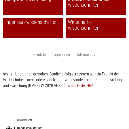
wissenschaften
Ingenieur- wissenschaften
Wirtschafts-
wissenschaften
Kontakt
Impressum
Datenschutz
nexus - Übergänge gestalten, Studienerfolg verbessern war ein Projekt der
Hochschulrektorenkonferenz gefördert vom Bundesministerium für Bildung
und Forschung (BMBF)
© 2020 HRK
Website der HRK
HRK
gefördert
vom