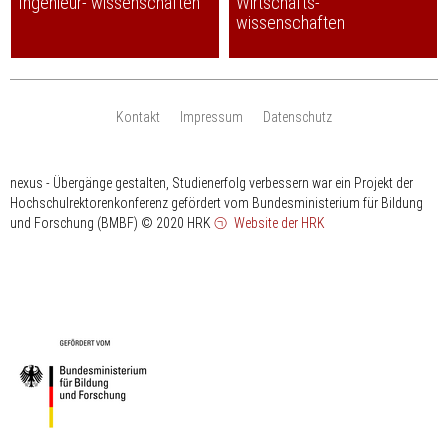
Ingenieur- wissenschaften
Wirtschafts-
wissenschaften
Kontakt
Impressum
Datenschutz
nexus - Übergänge gestalten, Studienerfolg verbessern war ein Projekt der
Hochschulrektorenkonferenz gefördert vom Bundesministerium für Bildung
und Forschung (BMBF)
© 2020 HRK
Website der HRK
HRK
gefördert
vom
Bundesministerium
für
Bildung
und