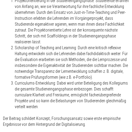
Projektorientierung in der Studieneingangsphase
: Studierende erfahren
von Anfang an, wie sie Verantwortung für ihre fachliche Entwicklung
übernehmen. Durch den Einsatz von Just-in-Time-Teaching und Peer-
Instruction erlebten die Lehrenden im Vorgängerprojekt, dass
Studierende eigenaktiver agieren, wenn man ihnen diese Fachlichkeit
zutraut. Die Projektorientierte Lehre ist der konsequente nächste
Schritt, der sich mit Scaffoldings in der Studieneingangsphase
realisieren lässt.
Scholarship of Teaching and Learning
: Durch eine kritisch reflexive
Haltung entwickeln sich die Lehrenden dabei fachdidaktisch weiter: Für
die Evaluation erarbeiten sie sich Methoden, die die Lernprozesse und
insbesondere die Eigenaktivität der Studierenden sichtbar machen. Die
notwendige Transparenz der Lernentwicklung schaffen z. B. digitale,
formative Prüfungsformen (wie z.B. e-Portfolio).
Curriculums-Entwicklung
: Dabei wird unter Beteiligung des Kollegiums
die gesamte Studieneingangsphase einbezogen. Dies schafft
curriculare Klarheit und Freiräume, ermöglicht fächerübergreifende
Projekte und so kann die Belastungen von Studierenden gleichmäßig
verteilt werden.
Der Beitrag schildert Konzept, Forschungsansatz sowie erste empirische
Ergebnisse vor dem Hintergrund der Digitalisierung.