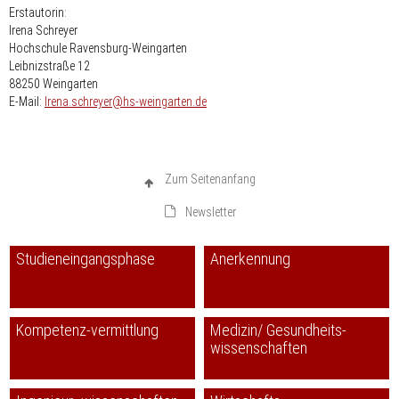
Erstautorin:
Irena Schreyer
Hochschule Ravensburg-Weingarten
Leibnizstraße 12
88250 Weingarten
nospam-
E-Mail:
Irena.schreyer
hs-weingarten.de
Zum Seitenanfang
Newsletter
Studieneingangsphase
Anerkennung
Kompetenz-vermittlung
Medizin/ Gesundheits-
wissenschaften