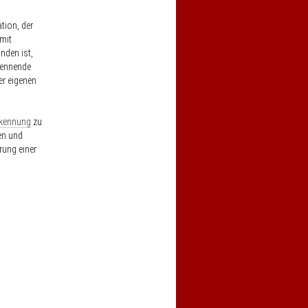
tion, der
 mit
nden ist,
kennende
er eigenen
kennung
zu
en und
rung einer