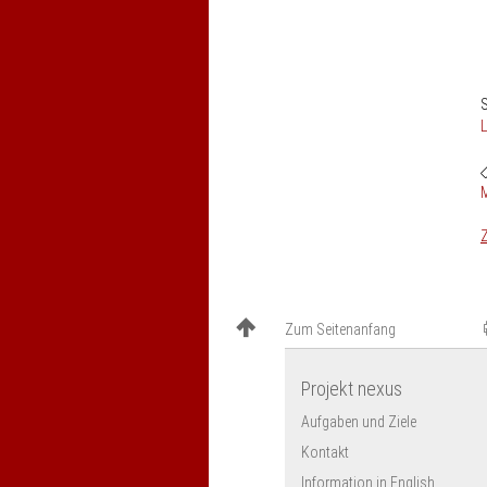
S
M
Z
Zum Seitenanfang
Projekt nexus
Aufgaben und Ziele
Kontakt
Information in English