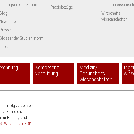
Tagungsdokumentation
Ingenieur­wissensch
Praxisbezüge
Blog
Wirtschafts-
wissenschaften
Newsletter
Presse
Glossar der Studienreform
Links
rkennung
Kompetenz-
Medizin/
Inge
vermittlung
Gesundheits-
wiss
wissenschaften
HRK
dienerfolg verbessern
torenkonferenz
 für Bildung und
Website der HRK