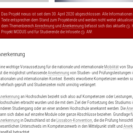
Das Projekt nexus ist seit dem 30. April 2020 abgeschlossen. Alle Informationen
Texte entsprechen dem Stand zum Projektende und werden nicht weiter aktualisier
dem Themenbereich
Anrechnung
und
Anerkennung
befasst sich das aktuelle
Projekt MODUS
und für Studierende die Infoseite
AN!
.
Anerkennung
ine wichtige Voraussetzung für die nationale und internationale
Mobilität
von Stu
st die möglichst umfassende
Anerkennung
von Studien- und Prüfungsleistungen 
ationalen und internationalen Kontext. Bereits erworbene Kompetenzen werden s
ehrfach geprüft und Studienzeiten nicht unnötig verlängert.
Anerkennung
an Hochschulen bezieht sich also auf Kompetenzen oder Leistungen,
ochschulen erbracht wurden und die mit dem Ziel der Fortsetzung des Studiums 
nderen Studiengang oder an einer anderen Hochschule anerkannt werden. Die
Ane
ann sich dabei auf einzelne Module oder ganze Abschlüsse beziehen. Grundlage fü
Anerkennung
in Deutschland ist die
Lissabon-Konvention
, die die Prüfung hinsicht
esentlichen Unterschieds im Kompetenzerwerb in den Mittelpunkt stellt und
Aner
egelfall betrachtet.