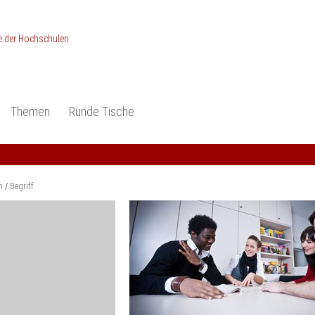
Themen
Runde Tische
ionen
Studieneingangsphase
Anerkennung
piele und Konzepte -
Anerkennung
Medizin und Gesundheits-
ctice
wissenschaften
Studienqualität
m
Begriff
dokumentation
Ingenieur­wissenschaften
Praxisbezüge
Wirtschafts-
wissenschaften
er
der Studienreform