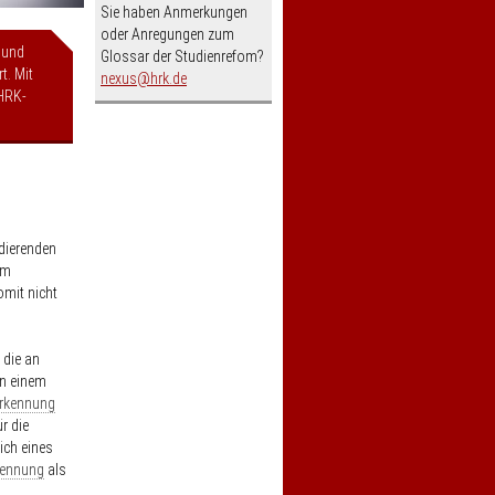
Sie haben Anmerkungen
oder Anregungen zum
 und
Glossar der Studienrefom?
t. Mit
nospam-
nexus
hrk.de
HRK-
dierenden
im
omit nicht
 die an
in einem
rkennung
r die
lich eines
kennung
als