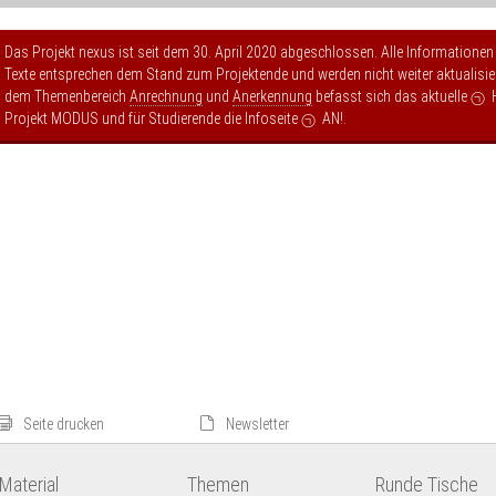
Das Projekt nexus ist seit dem 30. April 2020 abgeschlossen. Alle Informationen
Texte entsprechen dem Stand zum Projektende und werden nicht weiter aktualisier
dem Themenbereich
Anrechnung
und
Anerkennung
befasst sich das aktuelle
Projekt MODUS
und für Studierende die Infoseite
AN!
.
Seite drucken
Newsletter
Material
Themen
Runde Tische