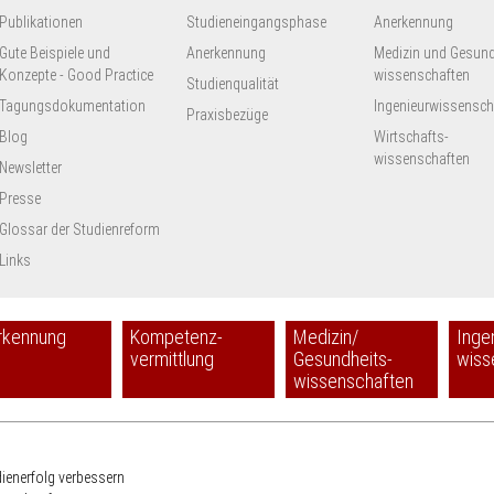
Publikationen
Studieneingangsphase
Anerkennung
Gute Beispiele und
Anerkennung
Medizin und Gesund
Konzepte - Good Practice
wissenschaften
Studienqualität
Tagungsdokumentation
Ingenieur­wissensch
Praxisbezüge
Blog
Wirtschafts-
wissenschaften
Newsletter
Presse
Glossar der Studienreform
Links
rkennung
Kompetenz-
Medizin/
Inge
vermittlung
Gesundheits-
wiss
wissenschaften
HRK
dienerfolg verbessern