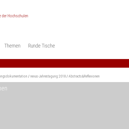
Themen
Runde Tische
ionen
Studieneingangsphase
Anerkennung
piele und Konzepte -
Anerkennung
Medizin und Gesundheits-
ctice
wissenschaften
Studienqualität
ungsdokumentation
nexus-Jahrestagung 2018
Abstracts&Reflexionen
dokumentation
Ingenieur­wissenschaften
Praxisbezüge
nen
Wirtschafts-
wissenschaften
er
der Studienreform