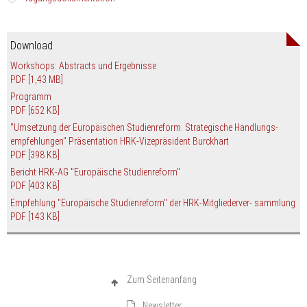
Tagungsdokumentation
Die Dokumentation der Jahrestagung 2014 des HRK-Projekts nexus
Download
umfasst :
Workshops: Abstracts und Ergebnisse
Zusammenfassung der Podiumsdiskussionen und
PDF
[1,43 MB]
Workshopergebnisse
Programm
Die
Impulsvorträge, Kommentare und Ergebnisposter
aus
PDF
[652 KB]
den parallelen Foren.
"Umsetzung der Europäischen Studienreform. Strategische Handlungs-
Die
eingereichten Poster
der tagungsbegleitenden
empfehlungen" Präsentation HRK-Vizepräsident Burckhart
Posterausstellung
PDF
[398 KB]
Interview:
"Wir müssen zurück zur akademischen
Persönlichkeitsbildung" HRK-Vizepräsident Prof. Dr. Holger
Bericht HRK-AG "Europäische Studienreform"
Burckhart im Gespräch mit dem Deutschlandfunk.
PDF
[403 KB]
Empfehlung "Europäische Studienreform" der HRK-Mitgliederver- sammlung
PDF
[143 KB]
Zum Seitenanfang
Newsletter