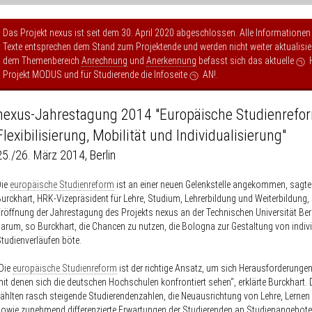
Das Projekt nexus ist seit dem 30. April 2020 abgeschlossen. Alle Informationen
Texte entsprechen dem Stand zum Projektende und werden nicht weiter aktualisier
dem Themenbereich
Anrechnung
und
Anerkennung
befasst sich das aktuelle
Projekt MODUS
und für Studierende die Infoseite
AN!
.
nexus-Jahrestagung 2014 "Europäische Studienrefo
Flexibilisierung, Mobilität und Individualisierung"
25./26. März 2014, Berlin
Die
europäische Studienreform
ist an einer neuen Gelenkstelle angekommen, sagte
urckhart, HRK-Vizepräsident für Lehre, Studium, Lehrerbildung und Weiterbildung, 
röffnung der Jahrestagung des Projekts nexus an der Technischen Universität Berl
arum, so Burckhart, die Chancen zu nutzen, die Bologna zur Gestaltung von indivi
tudienverläufen böte.
Die
europäische Studienreform
ist der richtige Ansatz, um sich Herausforderungen 
it denen sich die deutschen Hochschulen konfrontiert sehen“, erklärte Burckhart.
ählten rasch steigende Studierendenzahlen, die Neuausrichtung von Lehre, Lernen
owie zunehmend differenzierte Erwartungen der Studierenden an Studienangebote