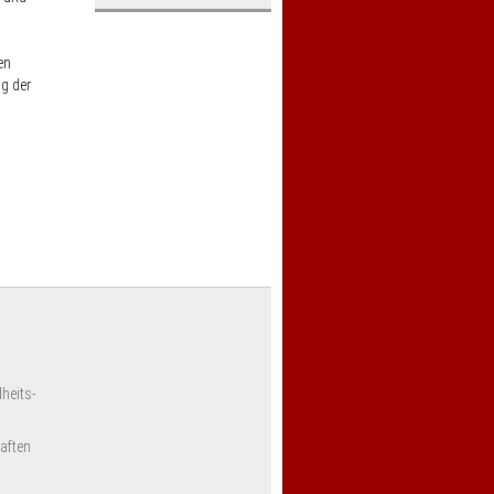
en
g der
sse
lelen
g
im
heits-
aften