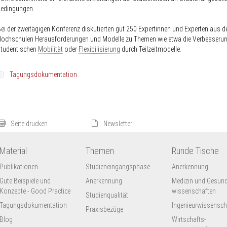
bedingungen.
ei der zweitägigen Konferenz diskutierten gut 250 Expertinnen und Experten aus d
ochschulen Herausforderungen und Modelle zu Themen wie etwa die Verbesserun
studentischen
Mobilität
oder
Flexibilisierung
durch Teilzeitmodelle.
Tagungsdokumentation
Tagungsdokumentation
Die Dokumentation der Jahrestagung 2014 des HRK-Projekts nexus umfasst :
Zusammenfassung der Podiumsdiskussionen und Workshopergebni
Seite drucken
Newsletter
Die
Impulsvorträge, Kommentare und Ergebnisposter
aus den paral
Foren.
Material
Themen
Runde Tische
Die
eingereichten Poster
der tagungsbegleitenden Posterausstellun
Interview:
"Wir müssen zurück zur akademischen
Publikationen
Studieneingangsphase
Anerkennung
Persönlichkeitsbildung" HRK-Vizepräsident Prof. Dr. Holger Burckhart 
Gute Beispiele und
Anerkennung
Medizin und Gesund
Gespräch mit dem Deutschlandfunk.
Konzepte - Good Practice
wissenschaften
Studienqualität
Tagungsdokumentation
Ingenieur­wissensch
Praxisbezüge
Blog
Wirtschafts-