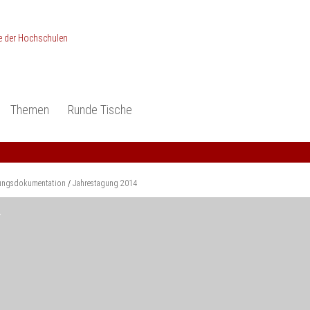
Themen
Runde Tische
ionen
Studieneingangsphase
Anerkennung
piele und Konzepte -
Anerkennung
Medizin und Gesundheits-
ctice
wissenschaften
Studienqualität
ungsdokumentation
Jahrestagung 2014
dokumentation
Ingenieur­wissenschaften
Praxisbezüge
4
Wirtschafts-
wissenschaften
er
der Studienreform