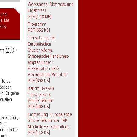
Workshops: Abstracts und
Ergebnisse
 und
PDF
[1,43 MB]
t. Mit
Programm
HRK-
PDF
[652 KB]
"Umsetzung der
Europäischen
rm 2.0 –
Studienreform.
Strategische Handlungs-
empfehlungen"
Präsentation HRK-
Vizepräsident Burckhart
PDF
[398 KB]
 Holger
bei der
Bericht HRK-AG
in. Es gehe
"Europäische
duellen
Studienreform"
PDF
[403 KB]
Empfehlung "Europäische
zu stellen,
Studienreform" der HRK-
 Dazu
Mitgliederver- sammlung
 und Prüfen
PDF
[143 KB]
 und -