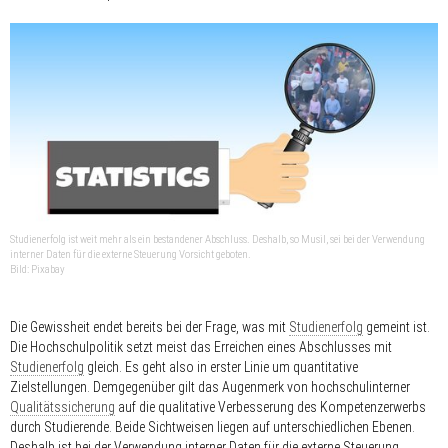
Studienerfolg ist weit mehr als ein bestandener Abschluss. Deshalb, so Musil, sei bei der Verwendung
interner Daten für die externe Steuerung Vorsicht geboten.
Bild: Pixabay
Die Gewissheit endet bereits bei der Frage, was mit
Studienerfolg
gemeint ist.
Die Hochschulpolitik setzt meist das Erreichen eines Abschlusses mit
Studienerfolg
gleich. Es geht also in erster Linie um quantitative
Zielstellungen. Demgegenüber gilt das Augenmerk von hochschulinterner
Qualitätssicherung
auf die qualitative Verbesserung des Kompetenzerwerbs
durch Studierende. Beide Sichtweisen liegen auf unterschiedlichen Ebenen.
Deshalb ist bei der Verwendung interner Daten für die externe Steuerung