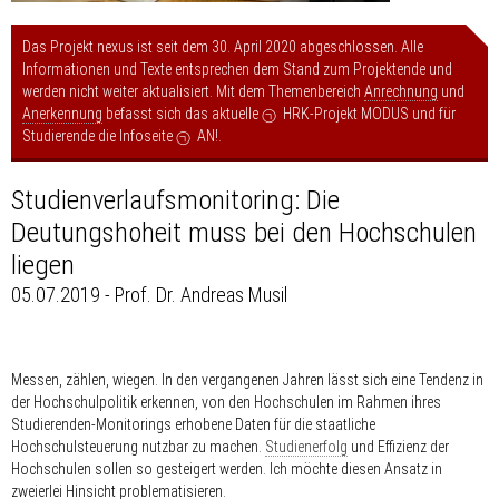
Das Projekt nexus ist seit dem 30. April 2020 abgeschlossen. Alle
Informationen und Texte entsprechen dem Stand zum Projektende und
werden nicht weiter aktualisiert. Mit dem Themenbereich
Anrechnung
und
Anerkennung
befasst sich das aktuelle
HRK-Projekt MODUS
und für
Studierende die Infoseite
AN!
.
Studienverlaufsmonitoring: Die
Deutungshoheit muss bei den Hochschulen
liegen
05.07.2019 - Prof. Dr. Andreas Musil
Messen, zählen, wiegen. In den vergangenen Jahren lässt sich eine Tendenz in
der Hochschulpolitik erkennen, von den Hochschulen im Rahmen ihres
Studierenden-Monitorings erhobene Daten für die staatliche
Hochschulsteuerung nutzbar zu machen.
Studienerfolg
und Effizienz der
Hochschulen sollen so gesteigert werden. Ich möchte diesen Ansatz in
zweierlei Hinsicht problematisieren.