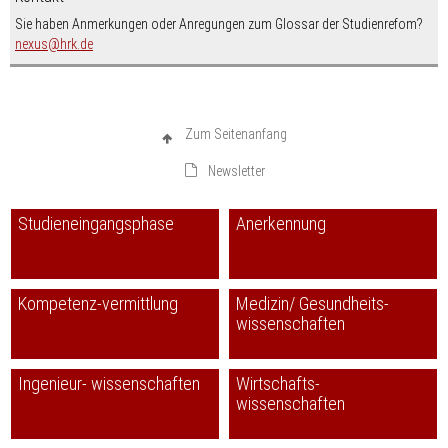
Sie haben Anmerkungen oder Anregungen zum Glossar der Studienrefom?
nospam-
nexus
hrk.de
Zum Seitenanfang
Newsletter
Studieneingangsphase
Anerkennung
Kompetenz-vermittlung
Medizin/ Gesundheits-
wissenschaften
Ingenieur- wissenschaften
Wirtschafts-
wissenschaften