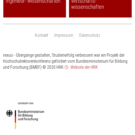
Ingenieur- wissenschaften
Wirtschafts-
wissenschaften
Kontakt
Impressum
Datenschutz
nexus - Übergänge gestalten, Studienerfolg verbessern war ein Projekt der
Hochschulrektorenkonferenz gefördert vom Bundesministerium für Bildung
und Forschung (BMBF)
© 2020 HRK
Website der HRK
HRK
gefördert
vom
Bundesministerium
für
Bildung
und