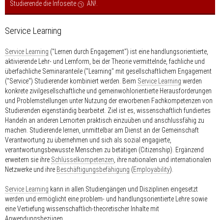
Studierende die Infoseite
AN!
.
Service Learning
Service Learning
("Lernen durch Engagement") ist eine handlungsorientierte,
aktivierende Lehr- und Lernform, bei der Theorie vermittelnde, fachliche und
überfachliche Seminaranteile ("Learning" mit gesellschaftlichem Engagement
("Service") Studierender kombiniert werden. Beim
Service Learning
werden
konkrete zivilgesellschaftliche und gemeinwohlorientierte Herausforderungen
und Problemstellungen unter Nutzung der erworbenen Fachkompetenzen von
Studierenden eigenständig bearbeitet. Ziel ist es, wissenschaftlich fundiertes
Handeln an anderen Lernorten praktisch einzuüben und anschlussfähig zu
machen. Studierende lernen, unmittelbar am Dienst an der Gemeinschaft
Verantwortung zu übernehmen und sich als sozial engagierte,
verantwortungsbewusste Menschen zu betätigen (Citizenship). Ergänzend
erweitern sie ihre
Schlüsselkompetenzen
, ihre nationalen und internationalen
Netzwerke und ihre
Beschäftigungsbefähigung
(
Employability
).
Service Learning
kann in allen Studiengängen und Disziplinen eingesetzt
werden und ermöglicht eine problem- und handlungsorientierte Lehre sowie
eine Vertiefung wissenschaftlich-theoretischer Inhalte mit
Anwendungsbezügen.