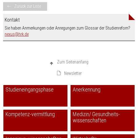
Zurück zur Liste
Kontakt
Sie haben Anmerkungen oder Anregungen zum Glossar der Studienrefom?
nospam-
nexus
hrk.de
Zum Seitenanfang
Newsletter
Studieneingangsphase
Anerkennung
Kompetenz-vermittlung
Medizin/ Gesundheits-
wissenschaften