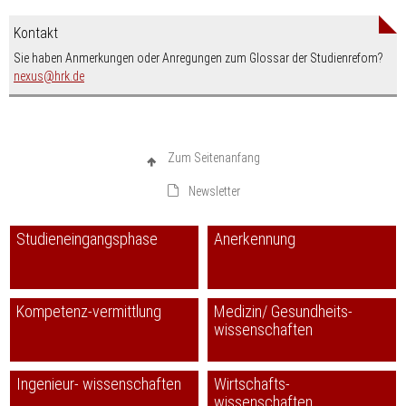
Kontakt
Sie haben Anmerkungen oder Anregungen zum Glossar der Studienrefom?
nospam-
nexus
hrk.de
Zum Seitenanfang
Newsletter
Studieneingangsphase
Anerkennung
Kompetenz-vermittlung
Medizin/ Gesundheits-
wissenschaften
Ingenieur- wissenschaften
Wirtschafts-
wissenschaften