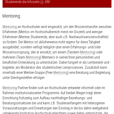
Studierende die Infoseite
AN!
.
Mentoring
Mentoring
an Hochschulen wird eingesetzt, um den Wissenstransfer zwischen
Erfahrenen (Mentor; im Hochschulbereich meist ein Dozent) und weniger
Erfahrenen (Mentee; Studierende, aber auch z.B. Nachwuchswissenschaftler)
zu fördern. Der Mentor ist üblicherweise nicht eigens für diese Tätigkeit
ausgebildet, sondern verfügt lediglich über einen Erfahrungs- und/oder
Wissensvorsprung, den er einsetzt, um einem (Tandem-
Mentoring
) oder
mehreren (Team-
Mentoring
) Mentee/s in seiner/ihrer persönlichen und
beruflichen Entwicklung zu unterstützen. Dabei fungiert er als Lernberater und -
begleiter, als Moderator des studentischen Lernprozesses. Zusätzlich kann
innerhalb einer Mentee-Gruppe (Peer-
Mentoring
) eine Beratung und Begleitung
unter Gleichgestellten erfolgen.
Mentoring
-Partner finden sich an Hochschulen entweder informell oder im
Rahmen institutionalisierter Programme. Auf beiden Wegen trägt deren
Einrichtung frühzeitig zum Aufbau nachhaltiger Beziehungs- und
Beratungsstrukturen bei und kann z.B. Studienanfängern mit heterogenen
Voraussetzungen und Erwartungen den Einstieg in die bis dahin weitgehend
unbekannte Institution Hochschule erleichtern sowie dabei unterstützen, die