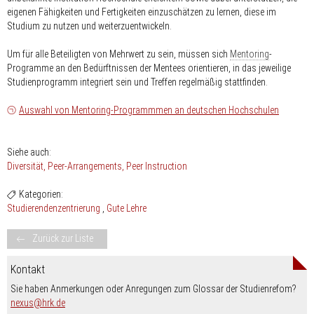
eigenen Fähigkeiten und Fertigkeiten einzuschätzen zu lernen, diese im
Studium zu nutzen und weiterzuentwickeln.
Um für alle Beteiligten von Mehrwert zu sein, müssen sich
Mentoring
-
Programme an den Bedürftnissen der Mentees orientieren, in das jeweilige
Studienprogramm integriert sein und Treffen regelmäßig stattfinden.
Auswahl von Mentoring-Programmmen an deutschen Hochschulen
Siehe auch:
Diversität
Peer-Arrangements, Peer Instruction
Kategorien:
Studierendenzentrierung
Gute Lehre
Zurück zur Liste
Kontakt
Sie haben Anmerkungen oder Anregungen zum Glossar der Studienrefom?
nospam-
nexus
hrk.de