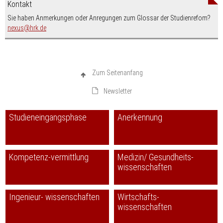
Kontakt
Sie haben Anmerkungen oder Anregungen zum Glossar der Studienrefom?
nospam-
nexus
hrk.de
Zum Seitenanfang
Newsletter
Studieneingangsphase
Anerkennung
Kompetenz-vermittlung
Medizin/ Gesundheits-
wissenschaften
Ingenieur- wissenschaften
Wirtschafts-
wissenschaften