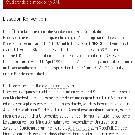
Studierende die Infoseite
AN!
.
Lissabon-Konvention
Das „Übereinkommen über die
Anerkennung
von Qualifikationen im
Hochschulbereich in der europäischen Region“, die sogenannte
Lissabon-
Konvention
, wurde am 11.04.1997 auf Initiative von UNESCO und Europarat
erarbeitet, von 55 Staaten unterzeichnet und bis heute von 53 Staaten
ratifiziert. Deutschland hat die
Lissabon-Konvention
mit dem „Gesetz zu dem
Übereinkommen vom 11. April 1997 über die
Anerkennung
von Qualifikationen
im Hochschulbereich in der europäischen Region“ am 16. Mai 2007 ratifiziert
und in Bundesrecht überführt.
Die Konvention regelt die
Anerkennung
von
Hochschulzugangsberechtigungen, Studienzeiten und Studienabschlüssen in
den Mitgliedsstaaten. Entscheidende Neuerung gegenüber älteren Verträgen
ist das Konzept des wesentlichen Unterschieds, welches besagt, dass alle im
Ausland erworbenen Studienzeiten und Abschlüsse anerkannt werden, sofern
nicht ein wesentlicher Unterschied zu den an der Heimatinstitution erworbenen
Leistungen vorliegt. Mit der Annahme von wesentlichen Unterschieden
zwischen Studienprogrammen wird die
Anerkennung
zum Regelfall. Darüber
hinaus liegt die Beweislast, dass eine bestimmte Leistung einen wesentlichen