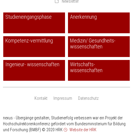
Newsletter
Studieneingangsphase
Anerkennung
Kompetenz-vermittlung
Medizin/ Gesundheits-
wissenschaften
Ingenieur- wissenschaften
Wirtschafts-
wissenschaften
Kontakt
Impressum
Datenschutz
nexus - Übergänge gestalten, Studienerfolg verbessern war ein Projekt der
Hochschulrektorenkonferenz gefördert vom Bundesministerium für Bildung
und Forschung (BMBF)
© 2020 HRK
Website der HRK