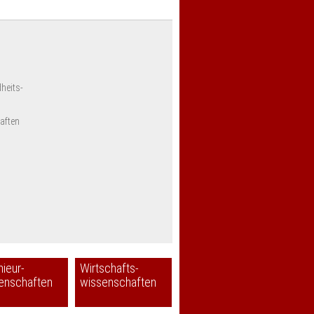
heits-
aften
nieur-
Wirtschafts-
enschaften
wissenschaften