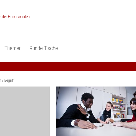
Themen
Runde Tische
ionen
Studieneingangsphase
Anerkennung
piele und Konzepte -
Anerkennung
Medizin und Gesundheits-
ctice
wissenschaften
Studienqualität
m
Begriff
dokumentation
Ingenieur­wissenschaften
Praxisbezüge
Wirtschafts-
wissenschaften
er
der Studienreform