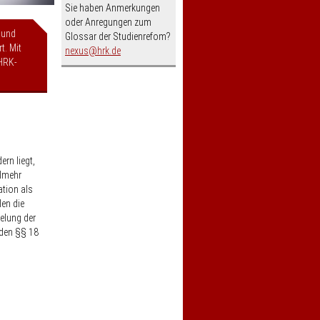
Sie haben Anmerkungen
oder Anregungen zum
 und
Glossar der Studienrefom?
t. Mit
nospam-
nexus
hrk.de
HRK-
rn liegt,
elmehr
ation als
len die
elung der
 den §§ 18