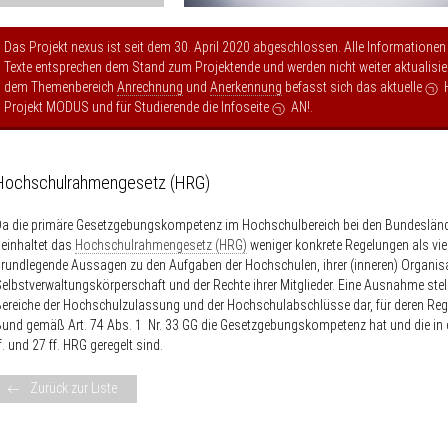
Das Projekt nexus ist seit dem 30. April 2020 abgeschlossen. Alle Informationen
Texte entsprechen dem Stand zum Projektende und werden nicht weiter aktualisier
dem Themenbereich
Anrechnung
und
Anerkennung
befasst sich das aktuelle
Projekt MODUS
und für Studierende die Infoseite
AN!
.
Hochschulrahmengesetz (HRG)
a die primäre Gesetzgebungskompetenz im Hochschulbereich bei den Bundeslände
einhaltet das
Hochschulrahmengesetz (HRG)
weniger konkrete Regelungen als vi
rundlegende Aussagen zu den Aufgaben der Hochschulen, ihrer (inneren) Organis
elbstverwaltungskörperschaft und der Rechte ihrer Mitglieder. Eine Ausnahme stel
ereiche der Hochschulzulassung und der Hochschulabschlüsse dar, für deren Reg
und gemäß Art. 74 Abs. 1 Nr. 33 GG die Gesetzgebungskompetenz hat und die in
f. und 27 ff. HRG geregelt sind.
Zurück zur Liste