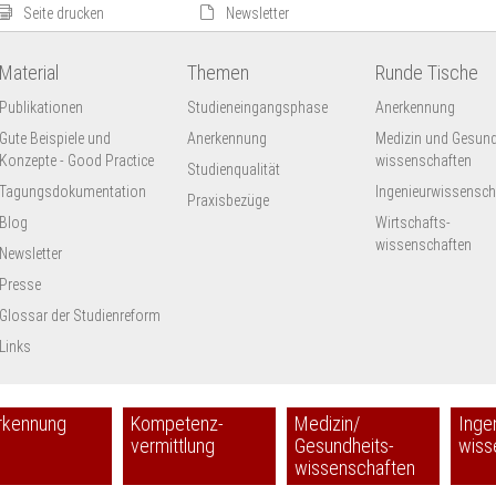
Seite drucken
Newsletter
Material
Themen
Runde Tische
Publikationen
Studieneingangsphase
Anerkennung
Gute Beispiele und
Anerkennung
Medizin und Gesund
Konzepte - Good Practice
wissenschaften
Studienqualität
Tagungsdokumentation
Ingenieur­wissensch
Praxisbezüge
Blog
Wirtschafts-
wissenschaften
Newsletter
Presse
Glossar der Studienreform
Links
rkennung
Kompetenz-
Medizin/
Inge
vermittlung
Gesundheits-
wiss
wissenschaften