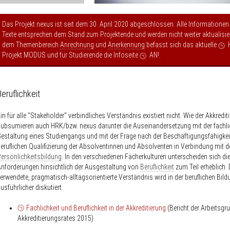
Das Projekt nexus ist seit dem 30. April 2020 abgeschlossen. Alle Informationen
Texte entsprechen dem Stand zum Projektende und werden nicht weiter aktualisier
dem Themenbereich
Anrechnung
und
Anerkennung
befasst sich das aktuelle
Projekt MODUS
und für Studierende die Infoseite
AN!
.
Beruflichkeit
in für alle "Stakeholder" verbindliches Verständnis existiert nicht. Wie der Akkredit
ubsumieren auch HRK/bzw. nexus darunter die Auseinandersetzung mit der fachl
estaltung eines Studiengangs und mit der Frage nach der Beschäftigungsfähigkei
eruflichen Qualifizierung der Absolventinnen und Absolventen in Verbindung mit d
ersönlichkeitsbildung
. In den verschiedenen Fächerkulturen unterscheiden sich di
nforderungen hinsichtlich der Ausgestaltung von
Beruflichkeit
zum Teil erheblich. 
erwendete, pragmatisch-alltagsorientierte Verständnis wird in der beruflichen Bild
usführlicher diskutiert.
Fachlichkeit und Beruflichkeit in der Akkreditierung
(Bericht der Arbeitsgr
Akkreditierungsrates 2015)