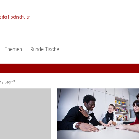
Themen
Runde Tische
ionen
Studieneingangsphase
Anerkennung
piele und Konzepte -
Anerkennung
Medizin und Gesundheits-
ctice
wissenschaften
Studienqualität
m
Begriff
dokumentation
Ingenieur­wissenschaften
Praxisbezüge
Wirtschafts-
wissenschaften
er
der Studienreform