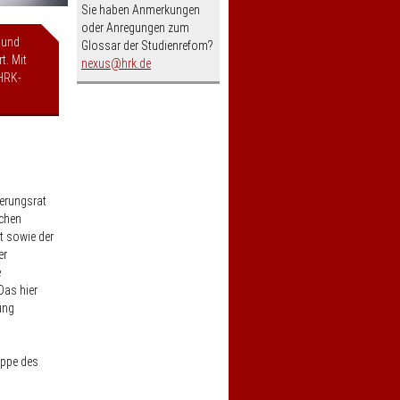
Sie haben Anmerkungen
oder Anregungen zum
 und
Glossar der Studienrefom?
t. Mit
nospam-
nexus
hrk.de
HRK-
ierungsrat
ichen
t sowie der
er
e
Das hier
ung
uppe des