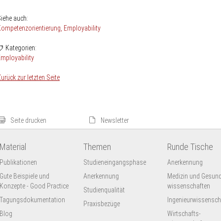
iehe auch:
Kompetenzorientierung
Employability
Kategorien:
mployability
urück zur letzten Seite
Seite drucken
Newsletter
Material
Themen
Runde Tische
Publikationen
Studieneingangsphase
Anerkennung
Gute Beispiele und
Anerkennung
Medizin und Gesund
Konzepte - Good Practice
wissenschaften
Studienqualität
Tagungsdokumentation
Ingenieur­wissensch
Praxisbezüge
Blog
Wirtschafts-