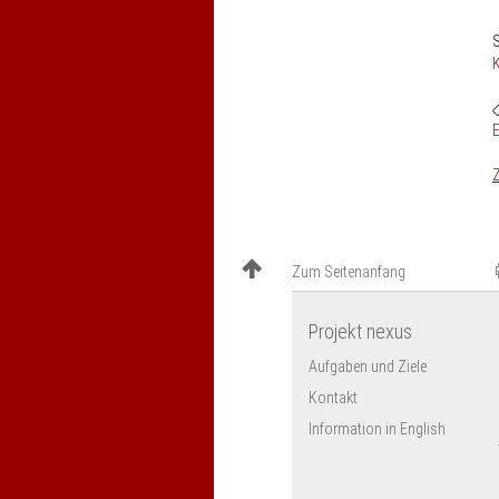
S
E
Z
Zum Seitenanfang
Projekt nexus
Aufgaben und Ziele
Kontakt
Information in English