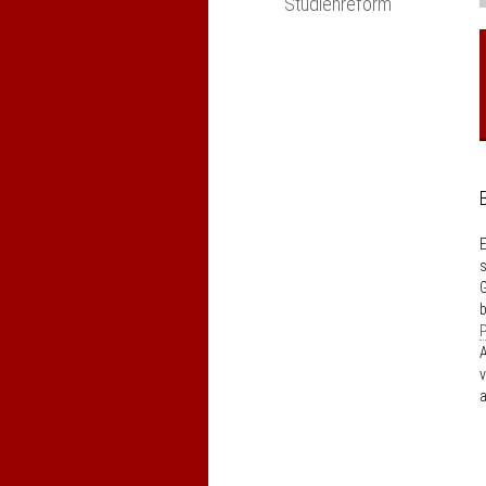
Studienreform
E
s
G
b
P
A
v
a