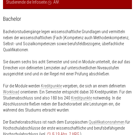
Studierende die Infoseite
AN!
.
Bachelor
Bachelorstudiengänge legen wissenschaftliche Grundlagen und vermitteln
neben der wissenschaftlichen (Fach-)Kompetenz auch Methodenkompetenz,
Selbst- und Sozialkompetenzen sowie berufsfeldbezogene, überfachliche
Qualifikationen.
Sie dauern sechs bis acht Semester und sind in Module unterteilt, die auf das
Erreichen von definierten Lernzielen auf unterschiedlichen Niveaustufen
ausgerichtet sind und in der Regel mit einer Prüfung abschließen.
Für die Module werden
Kreditpunkte
vergeben, die sich an einem definierten
Workload
orientieren. Ein Semester entspricht dabei 30 Kreditpunkten. Für den
Studienabschluss sind also 180 bis 240
Kreditpunkte
notwendig. In die
Abschlussnote fließen neben der Bachelorarbeit alle Leistungen ein, die
während des Studiums erbracht wurden.
Der Bachelorabschluss ist nach dem Europäischen
Qualifikationsrahmen
für
Hochschulabschlüsse der erste wissenschaftliche und berufsbefähigende
Hochschulabschluss (vgl.
§ 19 Abs. 2 HRG
).