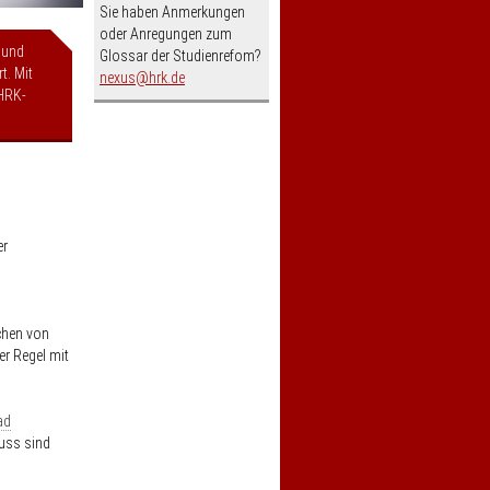
Sie haben Anmerkungen
oder Anregungen zum
 und
Glossar der Studienrefom?
t. Mit
nospam-
nexus
hrk.de
HRK-
er
ichen von
er Regel mit
ad
luss sind