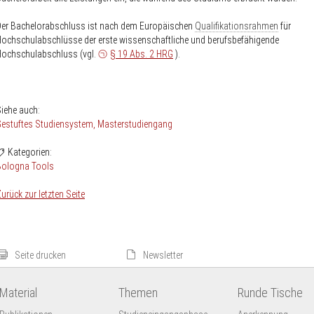
Der Bachelorabschluss ist nach dem Europäischen
Qualifikationsrahmen
für
ochschulabschlüsse der erste wissenschaftliche und berufsbefähigende
Hochschulabschluss (vgl.
§ 19 Abs. 2 HRG
).
iehe auch:
Gestuftes Studiensystem
Masterstudiengang
Kategorien:
Bologna Tools
urück zur letzten Seite
Seite drucken
Newsletter
Material
Themen
Runde Tische