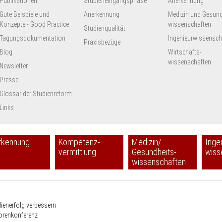
Publikationen
Studieneingangsphase
Anerkennung
Gute Beispiele und
Anerkennung
Medizin und Gesund
Konzepte - Good Practice
wissenschaften
Studienqualität
Tagungsdokumentation
Ingenieur­wissensch
Praxisbezüge
Blog
Wirtschafts-
wissenschaften
Newsletter
Presse
Glossar der Studienreform
Links
rkennung
Kompetenz-
Medizin/
Inge
vermittlung
Gesundheits-
wiss
wissenschaften
HRK
dienerfolg verbessern
torenkonferenz