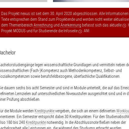
Das Projekt nexus ist seit dem 30. April 2020 abgeschlossen. Alle Informationen
Texte entsprechen dem Stand zum Projektende und werden nicht weiter aktualisier
dem Themenbereich
Anrechnung
und
Anerkennung
befasst sich das aktuelle
Projekt MODUS
und für Studierende die Infoseite
AN!
.
Bachelor
achelorstudiengänge legen wissenschaftliche Grundlagen und vermitteln neben d
wissenschaftlichen (Fach-)Kompetenz auch Methodenkompetenz, Selbst- und
ozialkompetenzen sowie berufsfeldbezogene, überfachliche Qualifikationen.
ie dauern sechs bis acht Semester und sind in Module unterteilt, die auf das Erre
efinierten Lernzielen auf unterschiedlichen Niveaustufen ausgerichtet sind und in d
iner Prüfung abschließen.
ür die Module werden
Kreditpunkte
vergeben, die sich an einem definierten
Worklo
rientieren. Ein Semester entspricht dabei 30 Kreditpunkten. Für den Studienabsch
lso 180 bis 240
Kreditpunkte
notwendig. In die Abschlussnote fließen neben der
achelorarbeit alle Leistungen ein, die während des Studiums erbracht wurden.