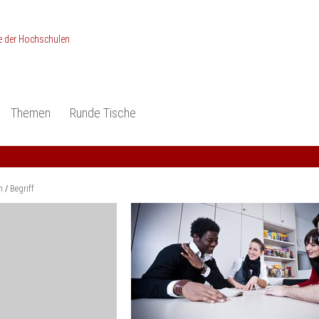
Themen
Runde Tische
ionen
Studieneingangsphase
Anerkennung
piele und Konzepte -
Anerkennung
Medizin und Gesundheits-
ctice
wissenschaften
Studienqualität
m
Begriff
dokumentation
Ingenieur­wissenschaften
Praxisbezüge
Wirtschafts-
wissenschaften
er
der Studienreform