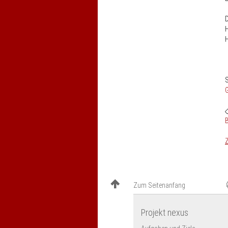
H
S
Z
Zum Seitenanfang
Projekt nexus