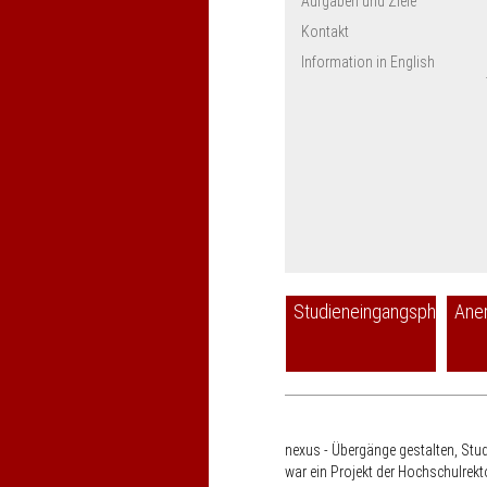
Aufgaben und Ziele
Kontakt
Information in English
Studieneingangsphase
Ane
nexus - Übergänge gestalten, Stu
war ein Projekt der Hochschulrek