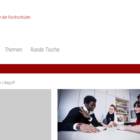
Themen
Runde Tische
ionen
Studieneingangsphase
Anerkennung
piele und Konzepte -
Anerkennung
Medizin und Gesundheits-
ctice
wissenschaften
Studienqualität
m
Begriff
dokumentation
Ingenieur­wissenschaften
Praxisbezüge
Wirtschafts-
wissenschaften
er
der Studienreform