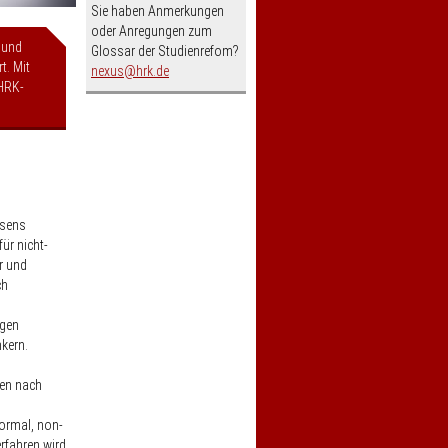
Sie haben Anmerkungen
oder Anregungen zum
 und
Glossar der Studienrefom?
t. Mit
nospam-
nexus
hrk.de
HRK-
esens
ür nicht-
r und
ch
ngen
kern.
gen nach
ormal, non-
rfahren wird