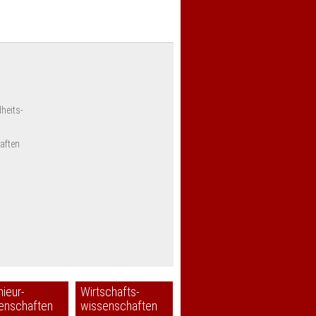
heits-
aften
nieur-
Wirtschafts-
enschaften
wissenschaften