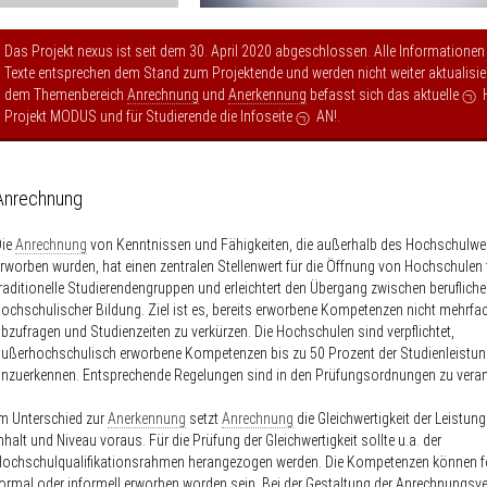
Das Projekt nexus ist seit dem 30. April 2020 abgeschlossen. Alle Informationen
Texte entsprechen dem Stand zum Projektende und werden nicht weiter aktualisier
dem Themenbereich
Anrechnung
und
Anerkennung
befasst sich das aktuelle
Projekt MODUS
und für Studierende die Infoseite
AN!
.
Anrechnung
Die
Anrechnung
von Kenntnissen und Fähigkeiten, die außerhalb des Hochschulw
rworben wurden, hat einen zentralen Stellenwert für die Öffnung von Hochschulen f
raditionelle Studierendengruppen und erleichtert den Übergang zwischen berufliche
ochschulischer Bildung. Ziel ist es, bereits erworbene Kompetenzen nicht mehrfa
bzufragen und Studienzeiten zu verkürzen. Die Hochschulen sind verpflichtet,
ußerhochschulisch erworbene Kompetenzen bis zu 50 Prozent der Studienleistu
nzuerkennen. Entsprechende Regelungen sind in den Prüfungsordnungen zu veran
m Unterschied zur
Anerkennung
setzt
Anrechnung
die Gleichwertigkeit der Leistun
nhalt und Niveau voraus. Für die Prüfung der Gleichwertigkeit sollte u.a. der
Hochschulqualifikationsrahmen herangezogen werden. Die Kompetenzen können f
ormal oder informell erworben worden sein. Bei der Gestaltung der Anrechnungsve