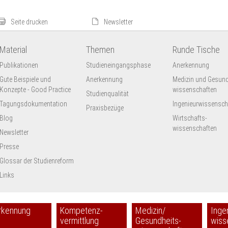
Seite drucken
Newsletter
Material
Themen
Runde Tische
Publikationen
Studieneingangsphase
Anerkennung
Gute Beispiele und
Anerkennung
Medizin und Gesund
Konzepte - Good Practice
wissenschaften
Studienqualität
Tagungsdokumentation
Ingenieur­wissensch
Praxisbezüge
Blog
Wirtschafts-
wissenschaften
Newsletter
Presse
Glossar der Studienreform
Links
rkennung
Kompetenz-
Medizin/
Inge
vermittlung
Gesundheits-
wiss