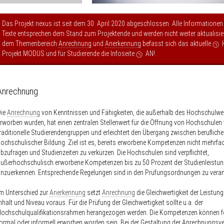
Das Projekt nexus ist seit dem 30. April 2020 abgeschlossen. Alle Informationen
Texte entsprechen dem Stand zum Projektende und werden nicht weiter aktualisier
dem Themenbereich
Anrechnung
und
Anerkennung
befasst sich das aktuelle
Projekt MODUS
und für Studierende die Infoseite
AN!
.
Anrechnung
Die
Anrechnung
von Kenntnissen und Fähigkeiten, die außerhalb des Hochschulw
rworben wurden, hat einen zentralen Stellenwert für die Öffnung von Hochschulen f
raditionelle Studierendengruppen und erleichtert den Übergang zwischen berufliche
ochschulischer Bildung. Ziel ist es, bereits erworbene Kompetenzen nicht mehrfa
bzufragen und Studienzeiten zu verkürzen. Die Hochschulen sind verpflichtet,
ußerhochschulisch erworbene Kompetenzen bis zu 50 Prozent der Studienleistu
nzuerkennen. Entsprechende Regelungen sind in den Prüfungsordnungen zu veran
m Unterschied zur
Anerkennung
setzt
Anrechnung
die Gleichwertigkeit der Leistun
nhalt und Niveau voraus. Für die Prüfung der Gleichwertigkeit sollte u.a. der
Hochschulqualifikationsrahmen herangezogen werden. Die Kompetenzen können f
ormal oder informell erworben worden sein. Bei der Gestaltung der Anrechnungsve