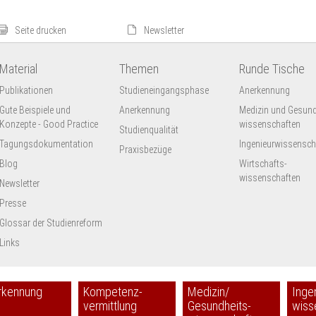
Seite drucken
Newsletter
Material
Themen
Runde Tische
Publikationen
Studieneingangsphase
Anerkennung
Gute Beispiele und
Anerkennung
Medizin und Gesund
Konzepte - Good Practice
wissenschaften
Studienqualität
Tagungsdokumentation
Ingenieur­wissensch
Praxisbezüge
Blog
Wirtschafts-
wissenschaften
Newsletter
Presse
Glossar der Studienreform
Links
rkennung
Kompetenz-
Medizin/
Inge
vermittlung
Gesundheits-
wiss