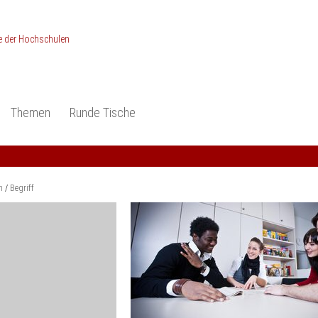
Themen
Runde Tische
ionen
Studieneingangsphase
Anerkennung
piele und Konzepte -
Anerkennung
Medizin und Gesundheits-
ctice
wissenschaften
Studienqualität
m
Begriff
dokumentation
Ingenieur­wissenschaften
Praxisbezüge
Wirtschafts-
wissenschaften
er
der Studienreform