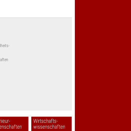
heits-
aften
nieur-
Wirtschafts-
enschaften
wissenschaften