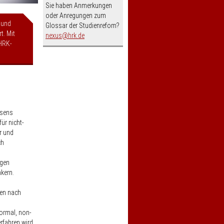
Sie haben Anmerkungen
oder Anregungen zum
 und
Glossar der Studienrefom?
t. Mit
nospam-
nexus
hrk.de
HRK-
esens
ür nicht-
r und
ch
ngen
kern.
gen nach
ormal, non-
rfahren wird