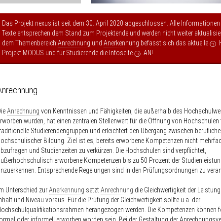
Das Projekt nexus ist seit dem 30. April 2020 abgeschlossen. Alle Informationen
Texte entsprechen dem Stand zum Projektende und werden nicht weiter aktualisier
dem Themenbereich
Anrechnung
und
Anerkennung
befasst sich das aktuelle
Projekt MODUS
und für Studierende die Infoseite
AN!
.
Anrechnung
Die
Anrechnung
von Kenntnissen und Fähigkeiten, die außerhalb des Hochschulw
rworben wurden, hat einen zentralen Stellenwert für die Öffnung von Hochschulen f
raditionelle Studierendengruppen und erleichtert den Übergang zwischen berufliche
ochschulischer Bildung. Ziel ist es, bereits erworbene Kompetenzen nicht mehrfa
bzufragen und Studienzeiten zu verkürzen. Die Hochschulen sind verpflichtet,
ußerhochschulisch erworbene Kompetenzen bis zu 50 Prozent der Studienleistu
nzuerkennen. Entsprechende Regelungen sind in den Prüfungsordnungen zu veran
m Unterschied zur
Anerkennung
setzt
Anrechnung
die Gleichwertigkeit der Leistun
nhalt und Niveau voraus. Für die Prüfung der Gleichwertigkeit sollte u.a. der
Hochschulqualifikationsrahmen herangezogen werden. Die Kompetenzen können f
ormal oder informell erworben worden sein. Bei der Gestaltung der Anrechnungsve