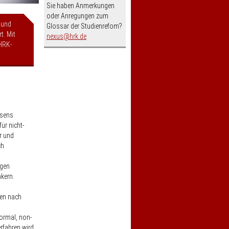
Sie haben Anmerkungen
oder Anregungen zum
 und
Glossar der Studienrefom?
t. Mit
nospam-
nexus
hrk.de
HRK-
esens
ür nicht-
r und
ch
ngen
kern.
gen nach
ormal, non-
rfahren wird