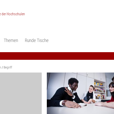
Themen
Runde Tische
ionen
Studieneingangsphase
Anerkennung
piele und Konzepte -
Anerkennung
Medizin und Gesundheits-
ctice
wissenschaften
Studienqualität
m
Begriff
dokumentation
Ingenieur­wissenschaften
Praxisbezüge
Wirtschafts-
wissenschaften
er
der Studienreform