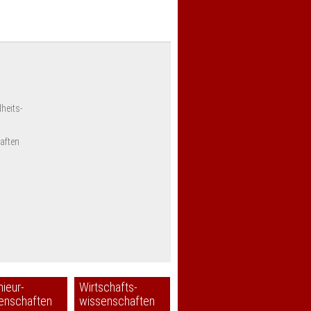
heits-
aften
nieur-
Wirtschafts-
enschaften
wissenschaften