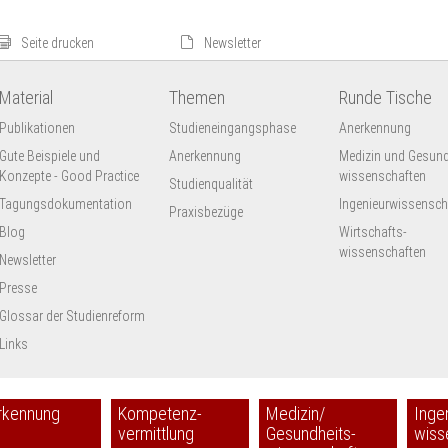
Seite drucken
Newsletter
Material
Themen
Runde Tische
Publikationen
Studieneingangsphase
Anerkennung
Gute Beispiele und
Anerkennung
Medizin und Gesund
Konzepte - Good Practice
wissenschaften
Studienqualität
Tagungsdokumentation
Ingenieur­wissensch
Praxisbezüge
Blog
Wirtschafts-
wissenschaften
Newsletter
Presse
Glossar der Studienreform
Links
rkennung
Kompetenz-
Medizin/
Inge
vermittlung
Gesundheits-
wiss