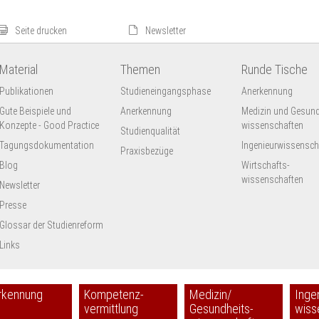
Seite drucken
Newsletter
Material
Themen
Runde Tische
Publikationen
Studieneingangsphase
Anerkennung
Gute Beispiele und
Anerkennung
Medizin und Gesund
Konzepte - Good Practice
wissenschaften
Studienqualität
Tagungsdokumentation
Ingenieur­wissensch
Praxisbezüge
Blog
Wirtschafts-
wissenschaften
Newsletter
Presse
Glossar der Studienreform
Links
rkennung
Kompetenz-
Medizin/
Inge
vermittlung
Gesundheits-
wiss