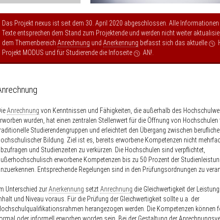
Das Projekt nexus ist seit dem 30. April 2020 abgeschlossen. Alle Informationen
Texte entsprechen dem Stand zum Projektende und werden nicht weiter aktualisier
dem Themenbereich
Anrechnung
und
Anerkennung
befasst sich das aktuelle
Projekt MODUS
und für Studierende die Infoseite
AN!
.
Anrechnung
Die
Anrechnung
von Kenntnissen und Fähigkeiten, die außerhalb des Hochschulw
rworben wurden, hat einen zentralen Stellenwert für die Öffnung von Hochschulen f
raditionelle Studierendengruppen und erleichtert den Übergang zwischen berufliche
ochschulischer Bildung. Ziel ist es, bereits erworbene Kompetenzen nicht mehrfa
bzufragen und Studienzeiten zu verkürzen. Die Hochschulen sind verpflichtet,
ußerhochschulisch erworbene Kompetenzen bis zu 50 Prozent der Studienleistu
nzuerkennen. Entsprechende Regelungen sind in den Prüfungsordnungen zu veran
m Unterschied zur
Anerkennung
setzt
Anrechnung
die Gleichwertigkeit der Leistun
nhalt und Niveau voraus. Für die Prüfung der Gleichwertigkeit sollte u.a. der
Hochschulqualifikationsrahmen herangezogen werden. Die Kompetenzen können f
ormal oder informell erworben worden sein. Bei der Gestaltung der Anrechnungsve