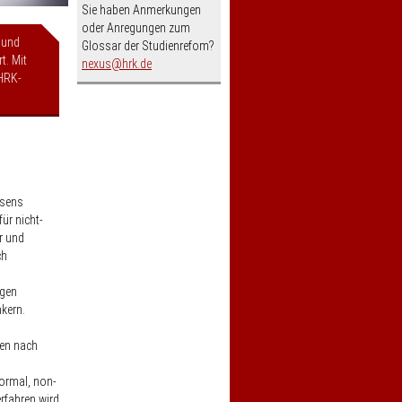
Sie haben Anmerkungen
oder Anregungen zum
 und
Glossar der Studienrefom?
t. Mit
nospam-
nexus
hrk.de
HRK-
esens
ür nicht-
r und
ch
ngen
kern.
gen nach
ormal, non-
rfahren wird