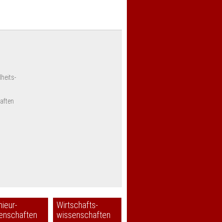
heits-
aften
nieur-
Wirtschafts-
enschaften
wissenschaften