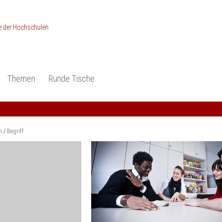
Themen
Runde Tische
ionen
Studieneingangsphase
Anerkennung
piele und Konzepte -
Anerkennung
Medizin und Gesundheits-
ctice
wissenschaften
Studienqualität
m
Begriff
dokumentation
Ingenieur­wissenschaften
Praxisbezüge
Wirtschafts-
wissenschaften
er
der Studienreform