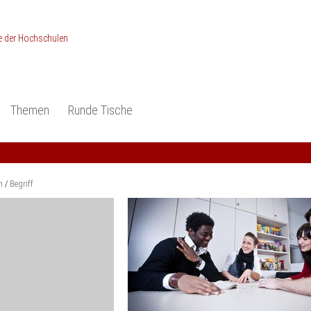
Themen
Runde Tische
ionen
Studieneingangsphase
Anerkennung
piele und Konzepte -
Anerkennung
Medizin und Gesundheits-
ctice
wissenschaften
Studienqualität
m
Begriff
dokumentation
Ingenieur­wissenschaften
Praxisbezüge
Wirtschafts-
wissenschaften
er
der Studienreform