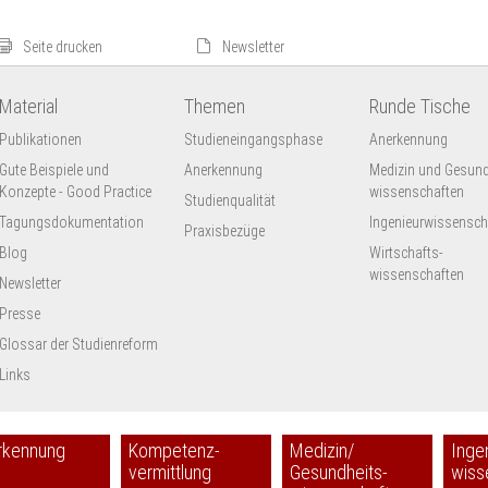
Seite drucken
Newsletter
Material
Themen
Runde Tische
Publikationen
Studieneingangsphase
Anerkennung
Gute Beispiele und
Anerkennung
Medizin und Gesund
Konzepte - Good Practice
wissenschaften
Studienqualität
Tagungsdokumentation
Ingenieur­wissensch
Praxisbezüge
Blog
Wirtschafts-
wissenschaften
Newsletter
Presse
Glossar der Studienreform
Links
rkennung
Kompetenz-
Medizin/
Inge
vermittlung
Gesundheits-
wiss