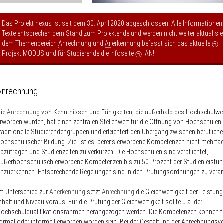
Das Projekt nexus ist seit dem 30. April 2020 abgeschlossen. Alle Informationen
Texte entsprechen dem Stand zum Projektende und werden nicht weiter aktualisier
dem Themenbereich
Anrechnung
und
Anerkennung
befasst sich das aktuelle
Projekt MODUS
und für Studierende die Infoseite
AN!
.
Anrechnung
Die
Anrechnung
von Kenntnissen und Fähigkeiten, die außerhalb des Hochschulw
rworben wurden, hat einen zentralen Stellenwert für die Öffnung von Hochschulen f
raditionelle Studierendengruppen und erleichtert den Übergang zwischen berufliche
ochschulischer Bildung. Ziel ist es, bereits erworbene Kompetenzen nicht mehrfa
bzufragen und Studienzeiten zu verkürzen. Die Hochschulen sind verpflichtet,
ußerhochschulisch erworbene Kompetenzen bis zu 50 Prozent der Studienleistu
nzuerkennen. Entsprechende Regelungen sind in den Prüfungsordnungen zu veran
m Unterschied zur
Anerkennung
setzt
Anrechnung
die Gleichwertigkeit der Leistun
nhalt und Niveau voraus. Für die Prüfung der Gleichwertigkeit sollte u.a. der
Hochschulqualifikationsrahmen herangezogen werden. Die Kompetenzen können f
ormal oder informell erworben worden sein. Bei der Gestaltung der Anrechnungsve