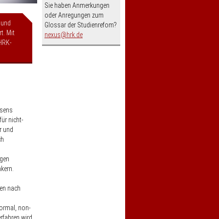
Sie haben Anmerkungen
oder Anregungen zum
 und
Glossar der Studienrefom?
t. Mit
nospam-
nexus
hrk.de
HRK-
esens
ür nicht-
r und
ch
ngen
kern.
gen nach
ormal, non-
rfahren wird