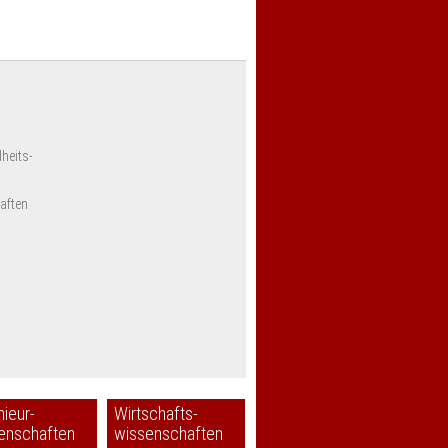
heits-
aften
nieur-
Wirtschafts-
enschaften
wissenschaften