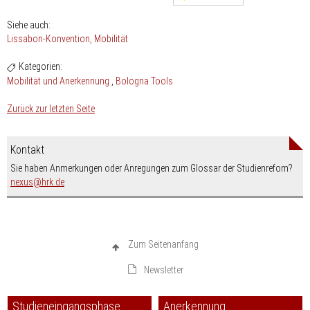
Siehe auch:
Lissabon-Konvention
Mobilität
Kategorien:
Mobilität und Anerkennung
Bologna Tools
Zurück zur letzten Seite
Kontakt
Sie haben Anmerkungen oder Anregungen zum Glossar der Studienrefom?
nospam-
nexus
hrk.de
Zum Seitenanfang
Newsletter
Studieneingangsphase
Anerkennung