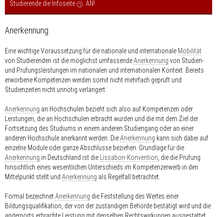
Studierende die Infoseite
AN!
.
Anerkennung
Eine wichtige Voraussetzung für die nationale und internationale
Mobilität
von Studierenden ist die möglichst umfassende
Anerkennung
von Studien-
und Prüfungsleistungen im nationalen und internationalen Kontext. Bereits
erworbene Kompetenzen werden somit nicht mehrfach geprüft und
Studienzeiten nicht unnötig verlängert.
Anerkennung
an Hochschulen bezieht sich also auf Kompetenzen oder
Leistungen, die an Hochschulen erbracht wurden und die mit dem Ziel der
Fortsetzung des Studiums in einem anderen Studiengang oder an einer
anderen Hochschule anerkannt werden. Die
Anerkennung
kann sich dabei auf
einzelne Module oder ganze Abschlüsse beziehen. Grundlage für die
Anerkennung
in Deutschland ist die
Lissabon-Konvention
, die die Prüfung
hinsichtlich eines wesentlichen Unterschieds im Kompetenzerwerb in den
Mittelpunkt stellt und
Anerkennung
als Regelfall betrachtet.
Formal bezeichnet
Anerkennung
die Feststellung des Wertes einer
Bildungsqualifikation, der von der zuständigen Behörde bestätigt wird und die
andernorts erbrachte Leistung mit denselben Rechtswirkungen ausgestattet,