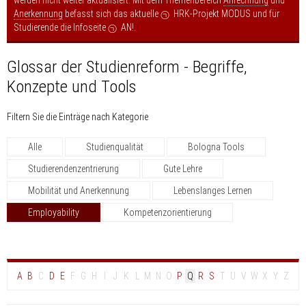
Anerkennung
befasst sich das aktuelle
HRK-Projekt MODUS
und für
Studierende die Infoseite
AN!
.
Glossar der Studienreform - Begriffe,
Konzepte und Tools
Filtern Sie die Einträge nach Kategorie
Alle
Studienqualität
Bologna Tools
Studierendenzentrierung
Gute Lehre
Mobilität und Anerkennung
Lebenslanges Lernen
Employability
Kompetenzorientierung
A
B
C
D
E
F
G
H
I
J
K
L
M
N
O
P
Q
R
S
T
U
V
W
X
Y
Z