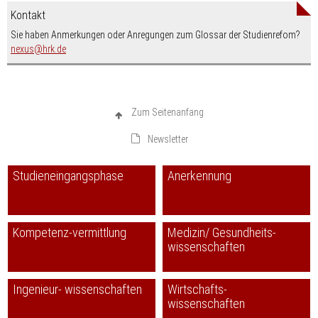
Kontakt
Sie haben Anmerkungen oder Anregungen zum Glossar der Studienrefom?
nospam-
nexus
hrk.de
Zum Seitenanfang
Newsletter
Studieneingangsphase
Anerkennung
Kompetenz-vermittlung
Medizin/ Gesundheits-
wissenschaften
Ingenieur- wissenschaften
Wirtschafts-
wissenschaften