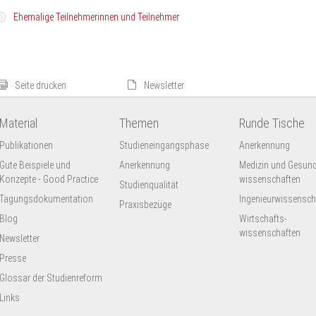
Ehemalige Teilnehmerinnen und Teilnehmer
Ehemalige
Prof. Dr. Nicola H. Bauer
Teilnehmerinnen
Hochschule für Gesundheit Bochum
und
Seite drucken
Newsletter
Teilnehmer
Dr. Corinne M. Dölling
MFT Medizinischer Fakultätentag der Bundesrepublik Deutschland e.V.
Material
Themen
Runde Tische
Prof. Dr. rer. medic. Melita Grieshop
Publikationen
Studieneingangsphase
Anerkennung
Evangelische Hochschule Berlin
Gute Beispiele und
Anerkennung
Medizin und Gesund
Prof. Dr. med. Sigrid Harendza, MME
Konzepte - Good Practice
wissenschaften
Studienqualität
Universitätsklinikum Hamburg-Eppendorf
Tagungsdokumentation
Ingenieur­wissensch
Praxisbezüge
Dr. Asja Maaz
Blog
Wirtschafts-
Charité - Universitätsmedizin Berlin
wissenschaften
Newsletter
Presse
Glossar der Studienreform
Links