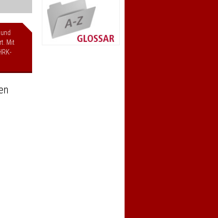
 und
t. Mit
HRK-
en