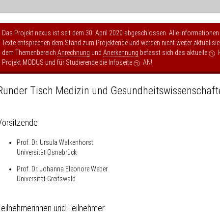
Das Projekt nexus ist seit dem 30. April 2020 abgeschlossen. Alle Informationen
Texte entsprechen dem Stand zum Projektende und werden nicht weiter aktualisier
dem Themenbereich
Anrechnung
und
Anerkennung
befasst sich das aktuelle
Projekt MODUS
und für Studierende die Infoseite
AN!
.
Runder Tisch Medizin und Gesundheits­wissenschaft
Vorsitzende
Prof. Dr. Ursula Walkenhorst
Universität Osnabrück
Prof. Dr. Johanna Eleonore Weber
Universität Greifswald
Teilnehmerinnen und Teilnehmer