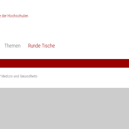
Themen
Runde Tische
ionen
Studieneingangsphase
Anerkennung
piele und Konzepte -
Anerkennung
Medizin und Gesundheits-
ctice
wissenschaften
Studienqualität
Medizin und Gesundheits-
dokumentation
Ingenieur­wissenschaften
Praxisbezüge
Wirtschafts-
wissenschaften
er
der Studienreform