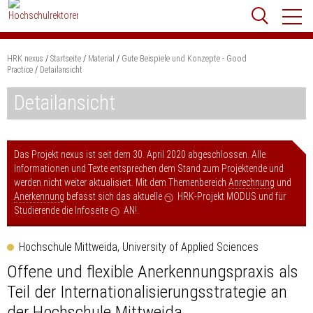
Zum
Websit
Content
springen
HRK nexus
Startseite
Material
Gute Beispiele und Konzepte - Good
Suchbegriff
Practice
Detailansicht
Suchen
Detailansicht
Das Projekt nexus ist seit dem 30. April 2020 abgeschlossen. Alle
Informationen und Texte entsprechen dem Stand zum Projektende und
werden nicht weiter aktualisiert. Mit dem Themenbereich
Anrechnung
und
Anerkennung
befasst sich das aktuelle
HRK-Projekt MODUS
und für
Studierende die Infoseite
AN!
.
Hochschule Mittweida, University of Applied Sciences
Offene und flexible Anerkennungspraxis als
Teil der Internationalisierungsstrategie an
der Hochschule Mittweida