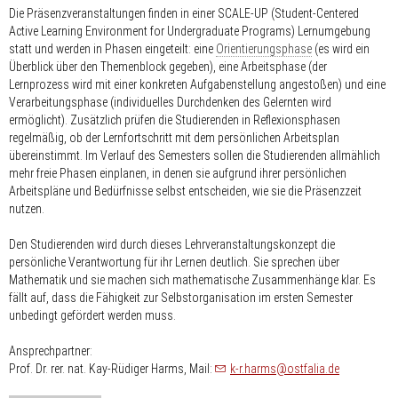
Die Präsenzveranstaltungen finden in einer SCALE-UP (Student-Centered
Active Learning Environment for Undergraduate Programs) Lernumgebung
statt und werden in Phasen eingeteilt: eine
Orientierungsphase
(es wird ein
Überblick über den Themenblock gegeben), eine Arbeitsphase (der
Lernprozess wird mit einer konkreten Aufgabenstellung angestoßen) und eine
Verarbeitungsphase (individuelles Durchdenken des Gelernten wird
ermöglicht). Zusätzlich prüfen die Studierenden in Reflexionsphasen
regelmäßig, ob der Lernfortschritt mit dem persönlichen Arbeitsplan
übereinstimmt. Im Verlauf des Semesters sollen die Studierenden allmählich
mehr freie Phasen einplanen, in denen sie aufgrund ihrer persönlichen
Arbeitspläne und Bedürfnisse selbst entscheiden, wie sie die Präsenzzeit
nutzen.
Den Studierenden wird durch dieses Lehrveranstaltungskonzept die
persönliche Verantwortung für ihr Lernen deutlich. Sie sprechen über
Mathematik und sie machen sich mathematische Zusammenhänge klar. Es
fällt auf, dass die Fähigkeit zur Selbstorganisation im ersten Semester
unbedingt gefördert werden muss.
Ansprechpartner:
nospam-
Prof. Dr. rer. nat. Kay-Rüdiger Harms, Mail:
k-r.harms
ostfalia.de