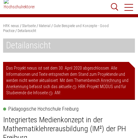
Zum
Websit
Content
springen
HRK nexus
Startseite
Material
Gute Beispiele und Konzepte - Good
Suchbegriff
Practice
Detailansicht
Suchen
Detailansicht
Das Projekt nexus ist seit dem 30. April 2020 abgeschlossen. Alle
Informationen und Texte entsprechen dem Stand zum Projektende und
werden nicht weiter aktualisiert. Mit dem Themenbereich
Anrechnung
und
Anerkennung
befasst sich das aktuelle
HRK-Projekt MODUS
und für
Studierende die Infoseite
AN!
.
Pädagogische Hochschule Freiburg
Integriertes Medienkonzept in der
Mathematiklehrerausbildung (IM²) der PH
Freiburg