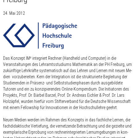
24. Mai 2012
Das Konzept IM² integriert Rechner (Handheld und Computer) in die
Veranstaltungen des Lehr­amts­stu­di­ums Ma­the­­matik an der PH Freiburg, um
zukünftige Lehrkräfte sys­te­matisch auf das Lehren und Lernen mit neuen Me­
dien vorzubereiten. Kern der Integration ist die strukturierte Begleitung der
Studierenden in Präsenz- und Selbststudien­pha­sen durch ausgebildete
Tutoren und ein zu konzipierendes Online-Kom­pen­dium. Die In­i­ti­atoren des
Projekts, Prof. Dr. Bärbel Barzel, Prof. Dr. Andreas Eichler & Prof. Dr. Lars
Holzäpfel, wurden hierfür vom Stifterverband für die Deutsche Wissenschaft
mit einem Fellowship für Innovationen in der Hochschullehre geehrt.
Neuen Medien werden im Rahmen des Konzepts in das fachliche Lernen, die
fachdidaktische Vertiefung, die ver­net­zende Betrachtung und die gezielte und
exemplarische Erprobung von rechnerintegrierten Lern­um­ge­bungen in kon­