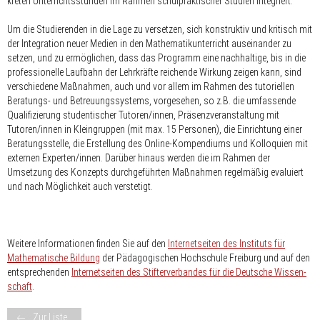
kreten Unterrichtsstunden im Rahmen schulpraktischer Studien integriert.
Um die Studierenden in die Lage zu versetzen, sich konstruktiv und kritisch mit
der Integration neuer Medien in den Mathematikunterricht auseinander zu
setzen, und zu ermöglichen, dass das Programm eine nachhaltige, bis in die
professionelle Laufbahn der Lehrkräfte reichende Wirkung zeigen kann, sind
verschiedene Maßnahmen, auch und vor allem im Rahmen des tutoriellen
Beratungs- und Betreuungssystems, vorgesehen, so z.B. die umfassende
Qualifizierung studentischer Tutoren/innen, Präsenzveranstaltung mit
Tutoren/innen in Kleingruppen (mit max. 15 Personen), die Einrichtung einer
Beratungsstelle, die Erstellung des Online-Kompendiums und Kolloquien mit
externen Experten/innen. Darüber hinaus werden die im Rahmen der
Umsetzung des Konzepts durchgeführten Maßnahmen regelmäßig evaluiert
und nach Möglichkeit auch verstetigt.
Weitere Informationen finden Sie auf den
Internetseiten des Instituts für
Mathematische Bildung
der Pä­da­go­gi­schen Hochschule Freiburg und auf den
entsprechenden
Internetseiten des Stifterverbandes für die Deutsche Wis­sen­
schaft
.
Zur Liste