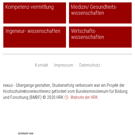
Kompetenz-vermittlung
Medizin/ Gesundheits-
wissenschaften
Ingenieur- wissenschaften
Wirtschafts-
wissenschaften
Kontakt
Impressum
Datenschutz
nexus - Übergänge gestalten, Studienerfolg verbessern war ein Projekt der
Hochschulrektorenkonferenz gefördert vom Bundesministerium für Bildung
und Forschung (BMBF)
© 2020 HRK
Website der HRK
HRK
gefördert