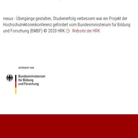
nexus - Übergänge gestalten, Studienerfolg verbessern war ein Projekt der
Hochschulrektorenkonferenz gefördert vom Bundesministerium für Bildung
und Forschung (BMBF)
© 2020 HRK
Website der HRK
HRK
gefördert
vom
Bundesministerium
für
Bildung
und
Forschung