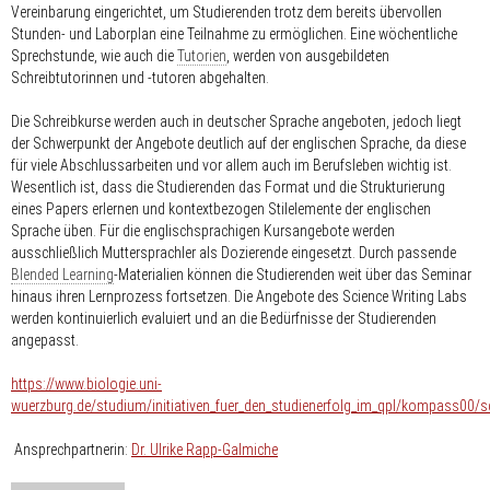
Vereinbarung eingerichtet, um Studierenden trotz dem bereits übervollen
Stunden- und Laborplan eine Teilnahme zu ermöglichen. Eine wöchentliche
Sprechstunde, wie auch die
Tutorien
, werden von ausgebildeten
Schreibtutorinnen und -tutoren abgehalten.
Die Schreibkurse werden auch in deutscher Sprache angeboten, jedoch liegt
der Schwerpunkt der Angebote deutlich auf der englischen Sprache, da diese
für viele Abschlussarbeiten und vor allem auch im Berufsleben wichtig ist.
Wesentlich ist, dass die Studierenden das Format und die Strukturierung
eines Papers erlernen und kontextbezogen Stilelemente der englischen
Sprache üben. Für die englischsprachigen Kursangebote werden
ausschließlich Muttersprachler als Dozierende eingesetzt. Durch passende
Blended Learning
-Materialien können die Studierenden weit über das Seminar
hinaus ihren Lernprozess fortsetzen. Die Angebote des Science Writing Labs
werden kontinuierlich evaluiert und an die Bedürfnisse der Studierenden
angepasst.
https://www.biologie.uni-
wuerzburg.de/studium/initiativen_fuer_den_studienerfolg_im_qpl/kompass00/sc
Ansprechpartnerin:
Dr. Ulrike Rapp-Galmiche