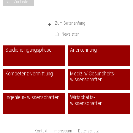
Zur Liste
Zum Seitenanfang
Newsletter
Studieneingangsphase
Anerkennung
Kompetenz-vermittlung
Medizin/ Gesundheits-
wissenschaften
Ingenieur- wissenschaften
Wirtschafts-
wissenschaften
Kontakt
Impressum
Datenschutz