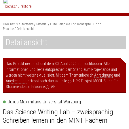
Zum
Content
springen
HRK nexus
Startseite
Material
Gute Beispiele und Konzepte - Good
Suchbegriff
Practice
Detailansicht
Such
Detailansicht
Das Projekt nexus ist seit dem 30. April 2020 abgeschlossen. Alle
Informationen und Texte entsprechen dem Stand zum Projektende und
werden nicht weiter aktualisiert. Mit dem Themenbereich
Anrechnung
und
Anerkennung
befasst sich das aktuelle
HRK-Projekt MODUS
und für
Studierende die Infoseite
AN!
.
Julius-Maximilians-Universität Würzburg
Das Science Writing Lab – zweisprachig
Schreiben lernen in den MINT Fächern