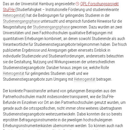
Das an der Universität Hamburg angesiedelte
QPL-Forschungsprojekt
StuFHe
(Studierfähigkeit – Institutionelle Förderung und studienrelevante
Heterogenität
) hat die Bedingungen für gelingendes Studieren in der
Studieneingangsphase
untersucht und empirisch fundierte Hinweise für die
Neugestaltung der
Studieneingangsphase
gewonnen. Dazu wurden an zwei
Universitäten und zwei Fachhochschulen qualitative Befragungen mit
quantitativen Erhebungen kombiniert, an denen sowohl Studierende als auch
Verantwortliche für Studieneinstiegsangebote teilgenommen haben. Die frisch
publizierten Ergebnisse und Anregungen geben einerseits Einblick in
individuelle Studienziele und Studienanforderungen, andererseits beleuchten
sie die Gestaltung, Nutzung und Wirkungsweisen der unterschiedlichen
Studieneinstiegsangebote. Darüber hinaus zeigen sie, welche Rolle
Heterogenität
für gelingendes Studieren spielt und wie
Studieneinstiegsangebote zum Umgang mit
Heterogenität
beitragen.
Der konkrete Praxistransfer anhand von gelungenen Beispielen aus den
Partnerhochschulen macht insbesondere transparent, wie die StuFHe-
Befunde im Einzelnen vor Ort an den Partnerhochschulen genutzt wurden, um
gerade auch die ortsspezifischen, nicht immer ohne weiteres übertragbaren
Studieneinstiegsangebote weiterzuentwickeln. Dabei konnten die so bereits
erprobten Befragungsinstrumente in die jeweiligen hochschuleigenen
Erhebungsinstrumentenkästen übernommen werden. So können auch nach