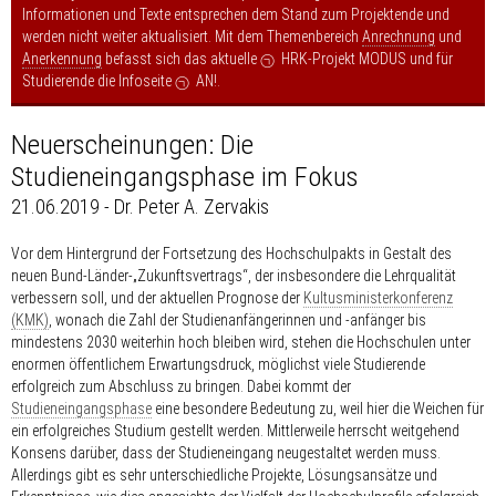
Informationen und Texte entsprechen dem Stand zum Projektende und
werden nicht weiter aktualisiert. Mit dem Themenbereich
Anrechnung
und
Anerkennung
befasst sich das aktuelle
HRK-Projekt MODUS
und für
Studierende die Infoseite
AN!
.
Neuerscheinungen: Die
Studieneingangsphase im Fokus
21.06.2019 - Dr. Peter A. Zervakis
Vor dem Hintergrund der Fortsetzung des Hochschulpakts in Gestalt des
neuen Bund-Länder-„Zukunftsvertrags“, der insbesondere die Lehrqualität
verbessern soll, und der aktuellen Prognose der
Kultusministerkonferenz
(KMK)
, wonach die Zahl der Studienanfängerinnen und -anfänger bis
mindestens 2030 weiterhin hoch bleiben wird, stehen die Hochschulen unter
enormen öffentlichem Erwartungsdruck, möglichst viele Studierende
erfolgreich zum Abschluss zu bringen. Dabei kommt der
Studieneingangsphase
eine besondere Bedeutung zu, weil hier die Weichen für
ein erfolgreiches Studium gestellt werden. Mittlerweile herrscht weitgehend
Konsens darüber, dass der Studieneingang neugestaltet werden muss.
Allerdings gibt es sehr unterschiedliche Projekte, Lösungsansätze und