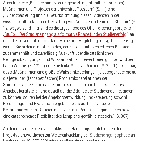
Auch für diese „Beschreibung von umgesetzten (drittmittelgeförderten)
Maßnahmen und Projekten der Universität Potsdam“ (S. 11) sind
„Evidenzbasierung und die Berücksichtigung dieser Evidenzen in der
wissenschaftsadäquaten Gestaltung von Ansätzen in Lehre und Studium“ (S.
12) wegweisend. Hier sind es die Ergebnisse des QPL-Forschungsprojekts
„
StuFo – Der Studieneingang als formative Phase für den Studienerfolg
“, an
dem die Universitäten Potsdam, Mainz und Magdeburg maßgebend beteiligt
waren. Sie bilden den roten Faden, der die sehr unterschiedlichen Beiträge
zusammenhält und zuverlässig Auskunft über die tatsächlichen
Gelingensbedingungen und Wirksamkeit der Interventionen gibt. So wird bei
Laura Wagner (S. 121ff.) und Friederike Schulze-Reichert (S. 209ff.) erkennbar,
dass „Maßnahmen eine größere Wirksamkeit erlangen, je passgenauer sie auf
die jeweiligen (fachspezifischen) Problemkonstellationen der
Studienanfänger/-innen abgestimmt sind [...] Um ein bedarfsgerechtes
Angebot bereitstellen und gezielt auf die Belange der Studierenden reagieren
zu können, sollten bei der Angebotsentwicklung und -steuerung sowohl
Forschungs- und Evaluationsergebnisse als auch individuelle
Bedarfsanalysen mit Studierenden verstärkt Berücksichtigung finden sowie
eine entsprechende Flexibilität des Lehrplans gewährleistet sein.“ (S. 367)
An den umfangreichen, v.a. praktischen Handlungsempfehlungen der
Projektverantwortlichen zur Weiterentwicklung der
Studieneingangsphase
an