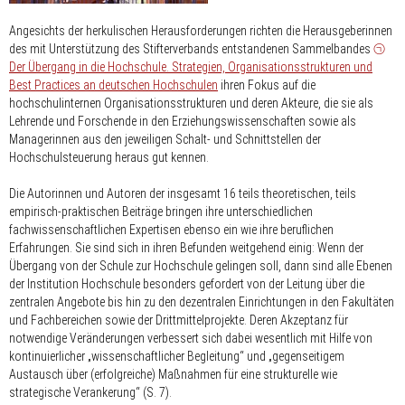
Angesichts der herkulischen Herausforderungen richten die Herausgeberinnen
des mit Unterstützung des Stifterverbands entstandenen Sammelbandes
Der Übergang in die Hochschule. Strategien, Organisationsstrukturen und
Best Practices an deutschen Hochschulen
ihren Fokus auf die
hochschulinternen Organisationsstrukturen und deren Akteure, die sie als
Lehrende und Forschende in den Erziehungswissenschaften sowie als
Managerinnen aus den jeweiligen Schalt- und Schnittstellen der
Hochschulsteuerung heraus gut kennen.
Die Autorinnen und Autoren der insgesamt 16 teils theoretischen, teils
empirisch-praktischen Beiträge bringen ihre unterschiedlichen
fachwissenschaftlichen Expertisen ebenso ein wie ihre beruflichen
Erfahrungen. Sie sind sich in ihren Befunden weitgehend einig: Wenn der
Übergang von der Schule zur Hochschule gelingen soll, dann sind alle Ebenen
der Institution Hochschule besonders gefordert von der Leitung über die
zentralen Angebote bis hin zu den dezentralen Einrichtungen in den Fakultäten
und Fachbereichen sowie der Drittmittelprojekte. Deren Akzeptanz für
notwendige Veränderungen verbessert sich dabei wesentlich mit Hilfe von
kontinuierlicher „wissenschaftlicher Begleitung“ und „gegenseitigem
Austausch über (erfolgreiche) Maßnahmen für eine strukturelle wie
strategische Verankerung“ (S. 7).