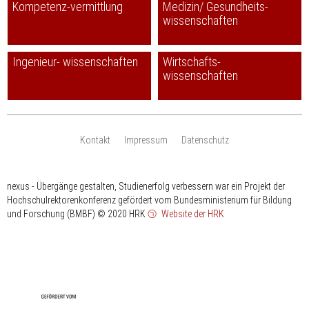
Kompetenz-vermittlung
Medizin/ Gesundheits-
wissenschaften
Ingenieur- wissenschaften
Wirtschafts-
wissenschaften
Kontakt
Impressum
Datenschutz
nexus - Übergänge gestalten, Studienerfolg verbessern war ein Projekt der
Hochschulrektorenkonferenz gefördert vom Bundesministerium für Bildung
und Forschung (BMBF)
© 2020 HRK
Website der HRK
HRK
gefördert