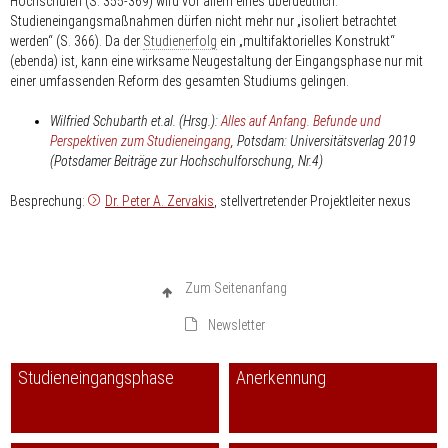
Hochschulen (S. 355-369) wird vor allem eines überdeutlich:
Studieneingangsmaßnahmen dürfen nicht mehr nur „isoliert betrachtet
werden“ (S. 366). Da der
Studienerfolg
ein „multifaktorielles Konstrukt“
(ebenda) ist, kann eine wirksame Neugestaltung der Eingangsphase nur mit
einer umfassenden Reform des gesamten Studiums gelingen.
Wilfried Schubarth et.al. (Hrsg.):
Alles auf Anfang. Befunde und
Perspektiven zum Studieneingang
, Potsdam: Universitätsverlag 2019
(Potsdamer Beiträge zur Hochschulforschung, Nr.4)
Besprechung:
Dr. Peter A. Zervakis
, stellvertretender Projektleiter nexus
Zum Seitenanfang
Newsletter
Studieneingangsphase
Anerkennung