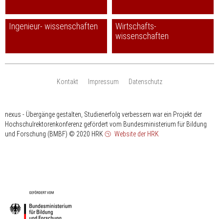
Ingenieur- wissenschaften
Wirtschafts-
wissenschaften
Kontakt
Impressum
Datenschutz
nexus - Übergänge gestalten, Studienerfolg verbessern war ein Projekt der
Hochschulrektorenkonferenz gefördert vom Bundesministerium für Bildung
und Forschung (BMBF)
© 2020 HRK
Website der HRK
HRK
gefördert
vom
Bundesministerium