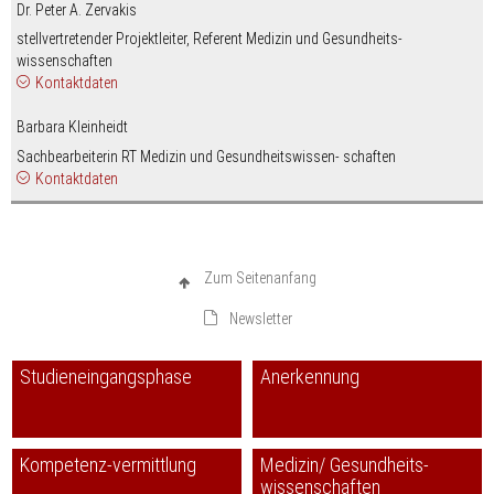
Dr. Peter A. Zervakis
stellvertretender Projektleiter, Referent Medizin und Gesundheits­
wissenschaften
Kontaktdaten
nospam-
zervakis
hrk.de
0049/(0)228/887-190
Barbara Kleinheidt
Sachbearbeiterin RT Medizin und Gesundheitswissen- schaften
Kontaktdaten
nospam-
kleinheidt
hrk.de
0049/(0)228/887-106
Zum Seitenanfang
Newsletter
Studieneingangsphase
Anerkennung
Kompetenz-vermittlung
Medizin/ Gesundheits-
wissenschaften