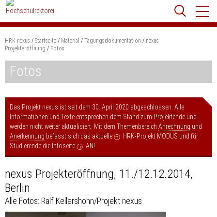
Zum
Websit
Content
springen
HRK nexus
Startseite
Material
Tagungsdokumentation
nexus
Suchbegriff
Projekteröffnung
Fotos
Suchen
Fotos
Das Projekt nexus ist seit dem 30. April 2020 abgeschlossen. Alle
Informationen und Texte entsprechen dem Stand zum Projektende und
werden nicht weiter aktualisiert. Mit dem Themenbereich
Anrechnung
und
Anerkennung
befasst sich das aktuelle
HRK-Projekt MODUS
und für
Studierende die Infoseite
AN!
.
nexus Projekteröffnung, 11./12.12.2014,
Berlin
Alle Fotos: Ralf Kellershohn/Projekt nexus