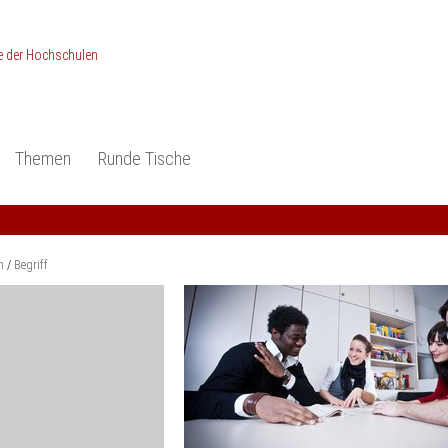
Themen
Runde Tische
ionen
Studieneingangsphase
Anerkennung
piele und Konzepte -
Anerkennung
Medizin und Gesundheits-
ctice
wissenschaften
Studienqualität
m
Begriff
dokumentation
Ingenieur­wissenschaften
Praxisbezüge
Wirtschafts-
wissenschaften
er
der Studienreform