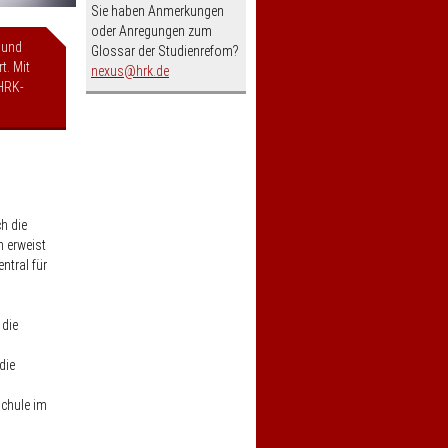
Sie haben Anmerkungen
oder Anregungen zum
 und
Glossar der Studienrefom?
t. Mit
nospam-
nexus
hrk.de
HRK-
h die
n erweist
ntral für
 die
die
chule im