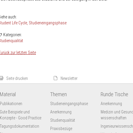
iehe auch:
tudent Life Cycle
Studieneingangsphase
Kategorien:
tudienqualität
urück zur letzten Seite
Seite drucken
Newsletter
Material
Themen
Runde Tische
Publikationen
Studieneingangsphase
Anerkennung
Gute Beispiele und
Anerkennung
Medizin und Gesund
Konzepte - Good Practice
wissenschaften
Studienqualität
Tagungsdokumentation
Ingenieur­wissensch
Praxisbezüge