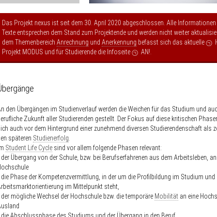
Das Projekt nexus ist seit dem 30. April 2020 abgeschlossen. Alle Informationen
Texte entsprechen dem Stand zum Projektende und werden nicht weiter aktualisier
dem Themenbereich
Anrechnung
und
Anerkennung
befasst sich das aktuelle
Projekt MODUS
und für Studierende die Infoseite
AN!
.
Übergänge
n den Übergängen im Studienverlauf werden die Weichen für das Studium und auc
erufliche Zukunft aller Studierenden gestellt. Der Fokus auf diese kritischen Phase
ich auch vor dem Hintergrund einer zunehmend diversen Studierendenschaft als ze
den späteren
Studienerfolg
.
Im
Student Life Cycle
sind vor allem folgende Phasen relevant:
 der Übergang von der Schule, bzw. bei Berufserfahrenen aus dem Arbeitsleben, an
Hochschule
 die Phase der Kompetenzvermittlung, in der um die Profilbildung im Studium und 
rbeitsmarktorientierung im Mittelpunkt steht,
 der mögliche Wechsel der Hochschule bzw. die temporäre
Mobilität
an eine Hochs
Ausland
 die Abschlussphase des Studiums und der Übergang in den Beruf