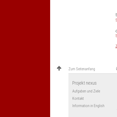
S
S
S
Z
Zum Seitenanfang
Projekt nexus
Aufgaben und Ziele
Kontakt
Information in English