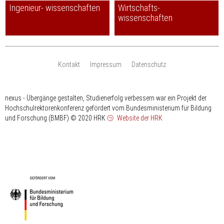
Ingenieur- wissenschaften
Wirtschafts-
wissenschaften
Kontakt
Impressum
Datenschutz
nexus - Übergänge gestalten, Studienerfolg verbessern war ein Projekt der
Hochschulrektorenkonferenz gefördert vom Bundesministerium für Bildung
und Forschung (BMBF)
© 2020 HRK
Website der HRK
HRK
gefördert
vom
Bundesministerium
für
Bildung