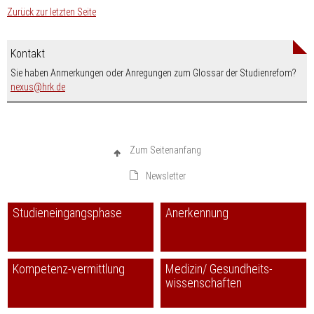
Zurück zur letzten Seite
Kontakt
Sie haben Anmerkungen oder Anregungen zum Glossar der Studienrefom?
nospam-
nexus
hrk.de
Zum Seitenanfang
Newsletter
Studieneingangsphase
Anerkennung
Kompetenz-vermittlung
Medizin/ Gesundheits-
wissenschaften