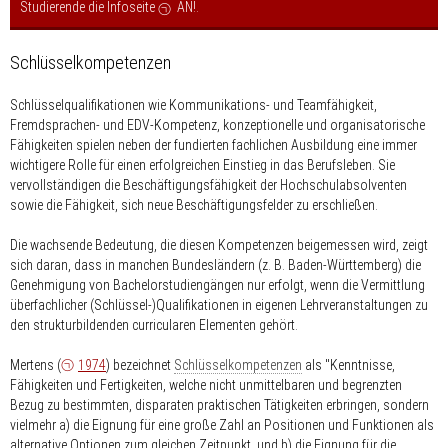
Studierende die Infoseite
AN!
.
Schlüsselkompetenzen
Schlüsselqualifikationen wie Kommunikations- und Teamfähigkeit,
Fremdsprachen- und EDV-Kompetenz, konzeptionelle und organisatorische
Fähigkeiten spielen neben der fundierten fachlichen Ausbildung eine immer
wichtigere Rolle für einen erfolgreichen Einstieg in das Berufsleben. Sie
vervollständigen die Beschäftigungsfähigkeit der Hochschulabsolventen
sowie die Fähigkeit, sich neue Beschäftigungsfelder zu erschließen.
Die wachsende Bedeutung, die diesen Kompetenzen beigemessen wird, zeigt
sich daran, dass in manchen Bundesländern (z. B. Baden-Württemberg) die
Genehmigung von Bachelorstudiengängen nur erfolgt, wenn die Vermittlung
überfachlicher (Schlüssel-)Qualifikationen in eigenen Lehrveranstaltungen zu
den strukturbildenden curricularen Elementen gehört.
Mertens (
1974
) bezeichnet
Schlüsselkompetenzen
als "Kenntnisse,
Fähigkeiten und Fertigkeiten, welche nicht unmittelbaren und begrenzten
Bezug zu bestimmten, disparaten praktischen Tätigkeiten erbringen, sondern
vielmehr a) die Eignung für eine große Zahl an Positionen und Funktionen als
alternative Optionen zum gleichen Zeitpunkt, und b) die Eignung für die