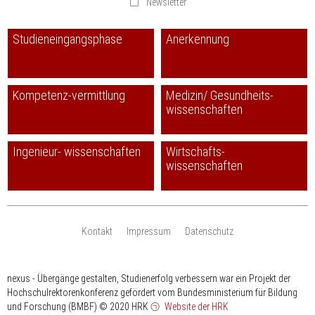
Newsletter
Studieneingangsphase
Anerkennung
Kompetenz-vermittlung
Medizin/ Gesundheits-
wissenschaften
Ingenieur- wissenschaften
Wirtschafts-
wissenschaften
Kontakt
Impressum
Datenschutz
nexus - Übergänge gestalten, Studienerfolg verbessern war ein Projekt der
Hochschulrektorenkonferenz gefördert vom Bundesministerium für Bildung
und Forschung (BMBF)
© 2020 HRK
Website der HRK