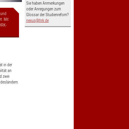
Sie haben Anmerkungen
oder Anregungen zum
 und
Glossar der Studienrefom?
t. Mit
nospam-
nexus
hrk.de
HRK-
t in der
lität an
d zwei
ndesländern.