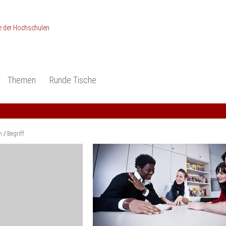
Themen
Runde Tische
ionen
Studieneingangsphase
Anerkennung
piele und Konzepte -
Anerkennung
Medizin und Gesundheits-
ctice
wissenschaften
Studienqualität
m
Begriff
dokumentation
Ingenieur­wissenschaften
Praxisbezüge
Wirtschafts-
wissenschaften
er
der Studienreform