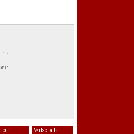
heits-
aften
nieur-
Wirtschafts-