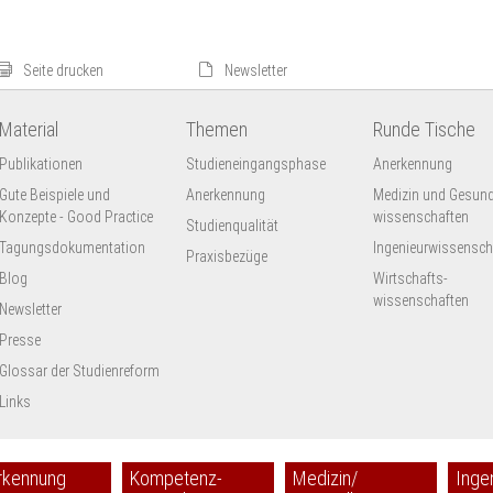
Seite drucken
Newsletter
Material
Themen
Runde Tische
Publikationen
Studieneingangsphase
Anerkennung
Gute Beispiele und
Anerkennung
Medizin und Gesund
Konzepte - Good Practice
wissenschaften
Studienqualität
Tagungsdokumentation
Ingenieur­wissensch
Praxisbezüge
Blog
Wirtschafts-
wissenschaften
Newsletter
Presse
Glossar der Studienreform
Links
rkennung
Kompetenz-
Medizin/
Inge