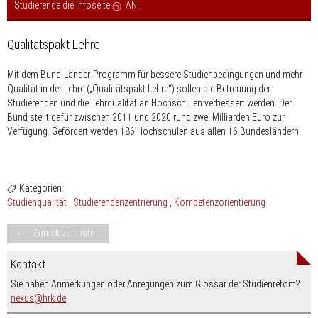
Studierende die Infoseite
AN!
.
Qualitätspakt Lehre
Mit dem Bund-Länder-Programm für bessere Studienbedingungen und mehr
Qualität in der Lehre („Qualitätspakt Lehre“) sollen die Betreuung der
Studierenden und die Lehrqualität an Hochschulen verbessert werden. Der
Bund stellt dafür zwischen 2011 und 2020 rund zwei Milliarden Euro zur
Verfügung. Gefördert werden 186 Hochschulen aus allen 16 Bundesländern.
Kategorien:
Studienqualität
Studierendenzentrierung
Kompetenzorientierung
Zurück zur Liste
Kontakt
Sie haben Anmerkungen oder Anregungen zum Glossar der Studienrefom?
nospam-
nexus
hrk.de