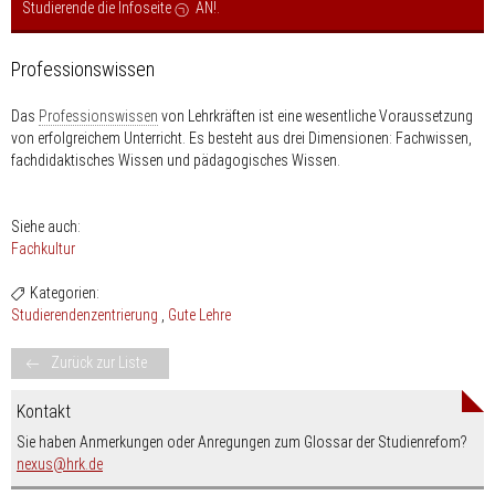
Studierende die Infoseite
AN!
.
Professionswissen
Das
Professionswissen
von Lehrkräften ist eine wesentliche Voraussetzung
von erfolgreichem Unterricht. Es besteht aus drei Dimensionen: Fachwissen,
fachdidaktisches Wissen und pädagogisches Wissen.
Siehe auch:
Fachkultur
Kategorien:
Studierendenzentrierung
Gute Lehre
Zurück zur Liste
Kontakt
Sie haben Anmerkungen oder Anregungen zum Glossar der Studienrefom?
nospam-
nexus
hrk.de