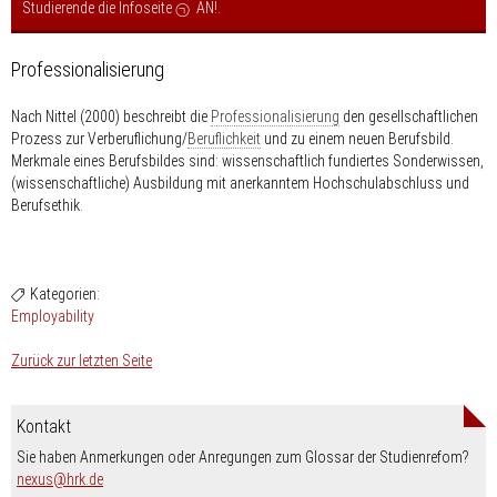
Studierende die Infoseite
AN!
.
Professionalisierung
Nach Nittel (2000) beschreibt die
Professionalisierung
den gesellschaftlichen
Prozess zur Verberuflichung/
Beruflichkeit
und zu einem neuen Berufsbild.
Merkmale eines Berufsbildes sind: wissenschaftlich fundiertes Sonderwissen,
(wissenschaftliche) Ausbildung mit anerkanntem Hochschulabschluss und
Berufsethik.
Kategorien:
Employability
Zurück zur letzten Seite
Kontakt
Sie haben Anmerkungen oder Anregungen zum Glossar der Studienrefom?
nospam-
nexus
hrk.de