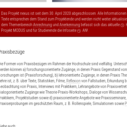
Das Projekt nexus ist seit dem 30. April 2020 abgeschlossen. Alle Informationen
Texte entsprechen dem Stand zum Projektende und werden nicht weiter aktualisier
dem Themenbereich
Anrechnung
und
Anerkennung
befasst sich das aktuelle
Projekt MODUS
und für Studierende die Infoseite
AN!
.
Praxisbezüge
ie Formen von Praxisbezügen im Rahmen der Hochschule sind vielfältig. Untersc
erden können a) forschungsorientierte Zugänge, in denen Praxis Gegenstand von
orschungen ist (Praxisforschung), b) lehrorientierte Zugänge, in denen Praxis Th
ehre ist, z. B. über Texte, Statistiken, Filme,
Reflexion
von Fallstudien, Erkundung b
eobachtung von Praxis, Interviews mit Praktikern, Lehrangebote von Praxisvertrete
ialogorientierte Zugänge wie Theorie-Praxis-Workshops, Dialoge von Wissenscha
raktikern, Projektstudien sowie d) praxisorientierte Angebote wie Praxisseminare,
raxiserprobungen im geschützten Raum, z. B. Rollenspiele, Simulationen sowie
P
iehe auch: