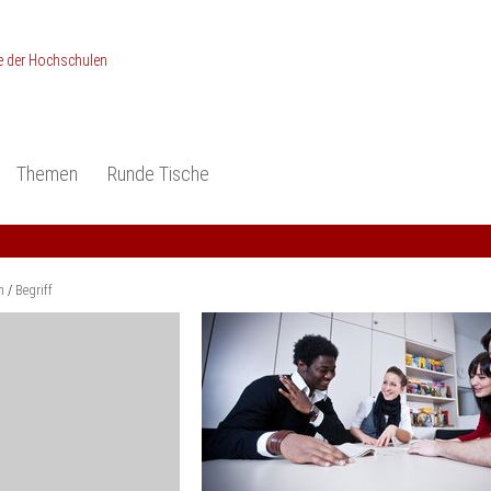
Themen
Runde Tische
ionen
Studieneingangsphase
Anerkennung
piele und Konzepte -
Anerkennung
Medizin und Gesundheits-
ctice
wissenschaften
Studienqualität
m
Begriff
dokumentation
Ingenieur­wissenschaften
Praxisbezüge
Wirtschafts-
wissenschaften
er
der Studienreform