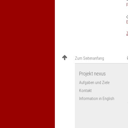
P
E
Z
Zum Seitenanfang
Projekt nexus
Aufgaben und Ziele
Kontakt
Information in English