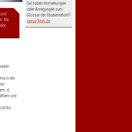
Sie haben Anmerkungen
oder Anregungen zum
 und
Glossar der Studienrefom?
t. Mit
nospam-
nexus
hrk.de
HRK-
hieden
ema in der
zw.
rn, c)
ftlern und
raktika
.