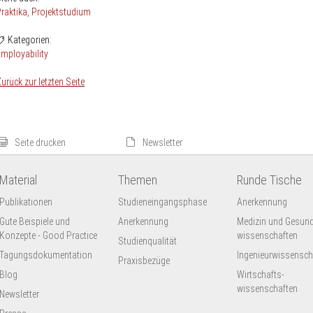
raktika
Projektstudium
Kategorien:
mployability
urück zur letzten Seite
Seite drucken
Newsletter
Material
Themen
Runde Tische
Publikationen
Studieneingangsphase
Anerkennung
Gute Beispiele und
Anerkennung
Medizin und Gesund
Konzepte - Good Practice
wissenschaften
Studienqualität
Tagungsdokumentation
Ingenieur­wissensch
Praxisbezüge
Blog
Wirtschafts-
wissenschaften
Newsletter