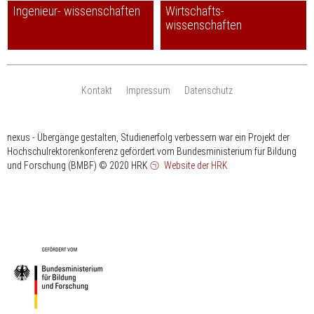
Ingenieur- wissenschaften
Wirtschafts-
wissenschaften
Kontakt
Impressum
Datenschutz
nexus - Übergänge gestalten, Studienerfolg verbessern war ein Projekt der
Hochschulrektorenkonferenz gefördert vom Bundesministerium für Bildung
und Forschung (BMBF)
© 2020 HRK
Website der HRK
HRK
gefördert
vom
Bundesministerium
für
Bildung