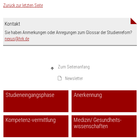
Zurück zur letzten Seite
Kontakt
Sie haben Anmerkungen oder Anregungen zum Glossar der Studienrefom?
nospam-
nexus
hrk.de
Zum Seitenanfang
Newsletter
Studieneingangsphase
Anerkennung
Kompetenz-vermittlung
Medizin/ Gesundheits-
wissenschaften