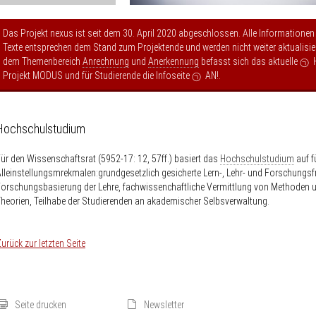
Das Projekt nexus ist seit dem 30. April 2020 abgeschlossen. Alle Informationen
Texte entsprechen dem Stand zum Projektende und werden nicht weiter aktualisier
dem Themenbereich
Anrechnung
und
Anerkennung
befasst sich das aktuelle
Projekt MODUS
und für Studierende die Infoseite
AN!
.
Hochschulstudium
ür den Wissenschaftsrat (5952-17: 12, 57ff.) basiert das
Hochschulstudium
auf f
lleinstellungsmrekmalen:grundgesetzlich gesicherte Lern-, Lehr- und Forschungsfr
orschungsbasierung der Lehre, fachwissenchaftliche Vermittlung von Methoden 
heorien, Teilhabe der Studierenden an akademischer Selbsverwaltung.
urück zur letzten Seite
Seite drucken
Newsletter