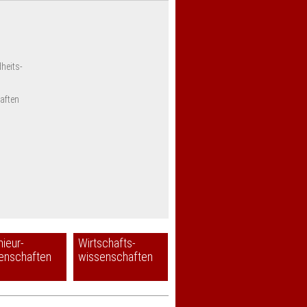
heits-
aften
nieur-
Wirtschafts-
enschaften
wissenschaften