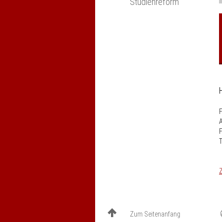
Studienreform
F
A
F
T
Z
Zum Seitenanfang