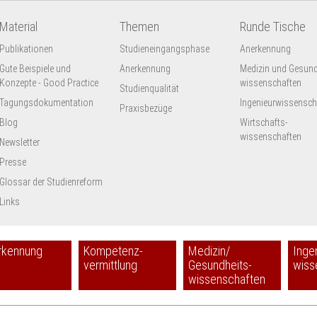
Material
Themen
Runde Tische
Publikationen
Studieneingangsphase
Anerkennung
Gute Beispiele und
Anerkennung
Medizin und Gesund
Konzepte - Good Practice
wissenschaften
Studienqualität
Tagungsdokumentation
Ingenieur­wissensch
Praxisbezüge
Blog
Wirtschafts-
wissenschaften
Newsletter
Presse
Glossar der Studienreform
Links
rkennung
Kompetenz-
Medizin/
Inge
vermittlung
Gesundheits-
wiss
wissenschaften