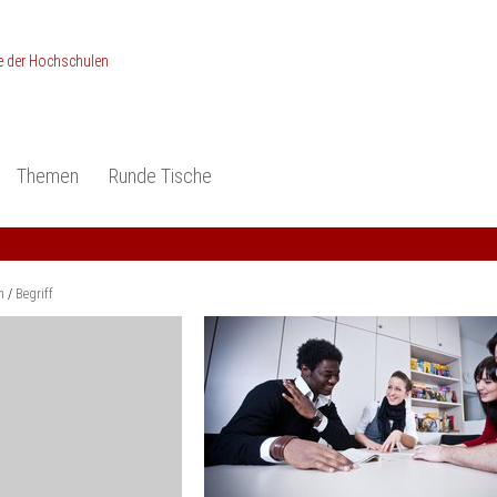
Themen
Runde Tische
ionen
Studieneingangsphase
Anerkennung
piele und Konzepte -
Anerkennung
Medizin und Gesundheits-
ctice
wissenschaften
Studienqualität
m
Begriff
dokumentation
Ingenieur­wissenschaften
Praxisbezüge
Wirtschafts-
wissenschaften
er
der Studienreform