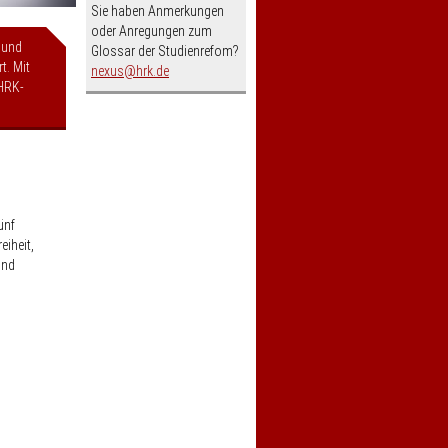
Sie haben Anmerkungen
oder Anregungen zum
 und
Glossar der Studienrefom?
t. Mit
nospam-
nexus
hrk.de
HRK-
ünf
eiheit,
und