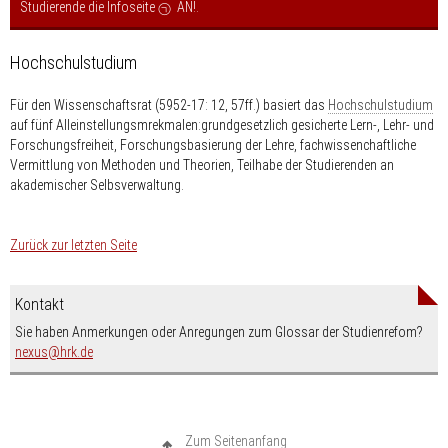
Studierende die Infoseite
AN!
.
Hochschulstudium
Für den Wissenschaftsrat (5952-17: 12, 57ff.) basiert das
Hochschulstudium
auf fünf Alleinstellungsmrekmalen:grundgesetzlich gesicherte Lern-, Lehr- und
Forschungsfreiheit, Forschungsbasierung der Lehre, fachwissenchaftliche
Vermittlung von Methoden und Theorien, Teilhabe der Studierenden an
akademischer Selbsverwaltung.
Zurück zur letzten Seite
Kontakt
Sie haben Anmerkungen oder Anregungen zum Glossar der Studienrefom?
nospam-
nexus
hrk.de
Zum Seitenanfang