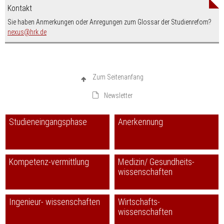
Kontakt
Sie haben Anmerkungen oder Anregungen zum Glossar der Studienrefom?
nospam-
nexus
hrk.de
Zum Seitenanfang
Newsletter
Studieneingangsphase
Anerkennung
Kompetenz-vermittlung
Medizin/ Gesundheits-
wissenschaften
Ingenieur- wissenschaften
Wirtschafts-
wissenschaften