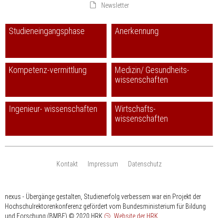
Newsletter
Studieneingangsphase
Anerkennung
Kompetenz-vermittlung
Medizin/ Gesundheits-
wissenschaften
Ingenieur- wissenschaften
Wirtschafts-
wissenschaften
Kontakt
Impressum
Datenschutz
nexus - Übergänge gestalten, Studienerfolg verbessern war ein Projekt der
Hochschulrektorenkonferenz gefördert vom Bundesministerium für Bildung
und Forschung (BMBF)
© 2020 HRK
Website der HRK