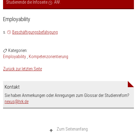
Studierende die Infoseite
AN!
.
Employability
s.
Beschäftigungsbefähigung
Kategorien:
Employability
Kompetenzorientierung
Zurück zur letzten Seite
Kontakt
Sie haben Anmerkungen oder Anregungen zum Glossar der Studienrefom?
nospam-
nexus
hrk.de
Zum Seitenanfang