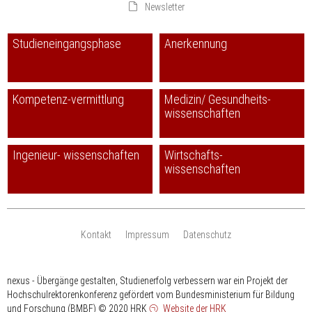
Newsletter
Studieneingangsphase
Anerkennung
Kompetenz-vermittlung
Medizin/ Gesundheits-
wissenschaften
Ingenieur- wissenschaften
Wirtschafts-
wissenschaften
Kontakt
Impressum
Datenschutz
nexus - Übergänge gestalten, Studienerfolg verbessern war ein Projekt der
Hochschulrektorenkonferenz gefördert vom Bundesministerium für Bildung
und Forschung (BMBF)
© 2020 HRK
Website der HRK