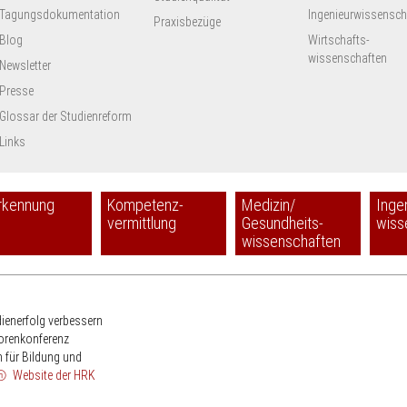
Tagungsdokumentation
Ingenieur­wissensch
Praxisbezüge
Blog
Wirtschafts-
wissenschaften
Newsletter
Presse
Glossar der Studienreform
Links
rkennung
Kompetenz-
Medizin/
Inge
vermittlung
Gesundheits-
wiss
wissenschaften
HRK
dienerfolg verbessern
torenkonferenz
 für Bildung und
Website der HRK