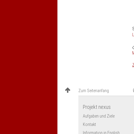
S
M
Z
Zum Seitenanfang
Projekt nexus
Aufgaben und Ziele
Kontakt
Information in English