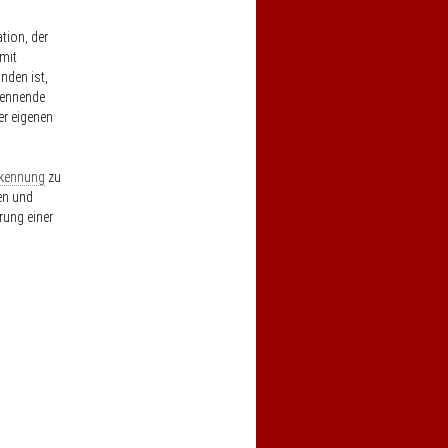
tion, der
 mit
nden ist,
kennende
er eigenen
kennung
zu
en und
rung einer