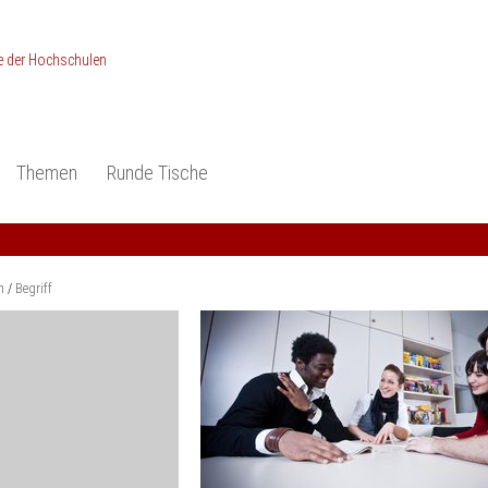
Themen
Runde Tische
ionen
Studieneingangsphase
Anerkennung
piele und Konzepte -
Anerkennung
Medizin und Gesundheits-
ctice
wissenschaften
Studienqualität
m
Begriff
dokumentation
Ingenieur­wissenschaften
Praxisbezüge
Wirtschafts-
wissenschaften
er
der Studienreform