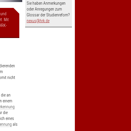
Sie haben Anmerkungen
oder Anregungen zum
 und
Glossar der Studienrefom?
t. Mit
nospam-
nexus
hrk.de
HRK-
dierenden
im
omit nicht
 die an
in einem
rkennung
r die
lich eines
kennung
als