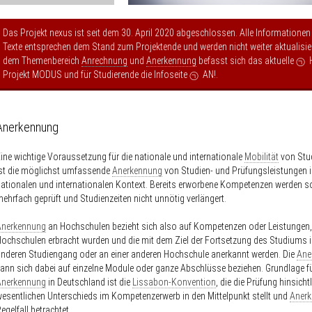
Das Projekt nexus ist seit dem 30. April 2020 abgeschlossen. Alle Informationen
Texte entsprechen dem Stand zum Projektende und werden nicht weiter aktualisier
dem Themenbereich
Anrechnung
und
Anerkennung
befasst sich das aktuelle
Projekt MODUS
und für Studierende die Infoseite
AN!
.
Anerkennung
ine wichtige Voraussetzung für die nationale und internationale
Mobilität
von Stu
st die möglichst umfassende
Anerkennung
von Studien- und Prüfungsleistungen 
ationalen und internationalen Kontext. Bereits erworbene Kompetenzen werden s
ehrfach geprüft und Studienzeiten nicht unnötig verlängert.
Anerkennung
an Hochschulen bezieht sich also auf Kompetenzen oder Leistungen,
ochschulen erbracht wurden und die mit dem Ziel der Fortsetzung des Studiums 
nderen Studiengang oder an einer anderen Hochschule anerkannt werden. Die
Ane
ann sich dabei auf einzelne Module oder ganze Abschlüsse beziehen. Grundlage fü
Anerkennung
in Deutschland ist die
Lissabon-Konvention
, die die Prüfung hinsicht
esentlichen Unterschieds im Kompetenzerwerb in den Mittelpunkt stellt und
Aner
egelfall betrachtet.