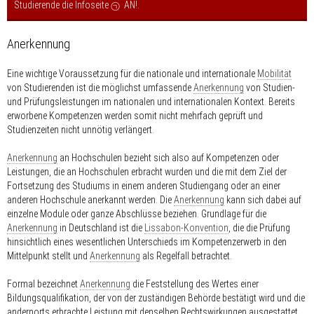
Studierende die Infoseite
AN!
.
Anerkennung
Eine wichtige Voraussetzung für die nationale und internationale
Mobilität
von Studierenden ist die möglichst umfassende
Anerkennung
von Studien-
und Prüfungsleistungen im nationalen und internationalen Kontext. Bereits
erworbene Kompetenzen werden somit nicht mehrfach geprüft und
Studienzeiten nicht unnötig verlängert.
Anerkennung
an Hochschulen bezieht sich also auf Kompetenzen oder
Leistungen, die an Hochschulen erbracht wurden und die mit dem Ziel der
Fortsetzung des Studiums in einem anderen Studiengang oder an einer
anderen Hochschule anerkannt werden. Die
Anerkennung
kann sich dabei auf
einzelne Module oder ganze Abschlüsse beziehen. Grundlage für die
Anerkennung
in Deutschland ist die
Lissabon-Konvention
, die die Prüfung
hinsichtlich eines wesentlichen Unterschieds im Kompetenzerwerb in den
Mittelpunkt stellt und
Anerkennung
als Regelfall betrachtet.
Formal bezeichnet
Anerkennung
die Feststellung des Wertes einer
Bildungsqualifikation, der von der zuständigen Behörde bestätigt wird und die
andernorts erbrachte Leistung mit denselben Rechtswirkungen ausgestattet,