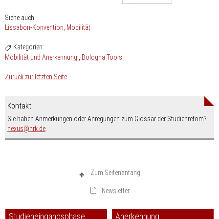
Siehe auch:
Lissabon-Konvention
Mobilität
Kategorien:
Mobilität und Anerkennung
Bologna Tools
Zurück zur letzten Seite
Kontakt
Sie haben Anmerkungen oder Anregungen zum Glossar der Studienrefom?
nospam-
nexus
hrk.de
Zum Seitenanfang
Newsletter
Studieneingangsphase
Anerkennung